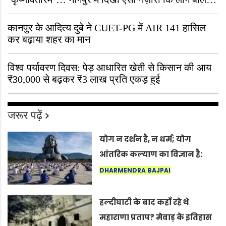
“ऐसा तो सिर्फ़ कृष्ण ही कर सकते हैं”
कानपुर के आदित्य दुबे ने CUET-PG में AIR 141 हासिल
कर बढ़ाया शहर का मान
विश्व पर्यावरण दिवस: पेड़ आधारित खेती से किसान की आय
₹30,000 से बढ़कर ₹3 लाख प्रति एकड़ हुई
जरूर पढ़ें
योग न दर्शन है, न धर्म; योग
आंतरिक कल्याण का विज्ञान है:
अंतरराष्ट्रीय योग दिवस 2026 पर
DHARMENDRA BAJPAI
सद्गुर
हल्दीघाटी के बाद कहाँ रहे थे
महाराणा प्रताप? मेवाड़ के इतिहास