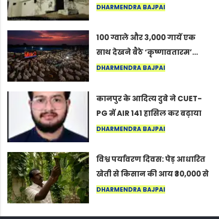
का वह अनकहा अध्याय जो आज भी
DHARMENDRA BAJPAI
कोल्यारी में जीवित है
100 ग्वाले और 3,000 गायें एक
साथ देखने बैठे ‘कृष्णावतारम’…
नागपुर में दिखा ऐसा नज़ारा कि
DHARMENDRA BAJPAI
लोग बोले, “ऐसा तो सिर्फ़ कृष्ण ही
कर सकते हैं”
कानपुर के आदित्य दुबे ने CUET-
PG में AIR 141 हासिल कर बढ़ाया
शहर का मान
DHARMENDRA BAJPAI
विश्व पर्यावरण दिवस: पेड़ आधारित
खेती से किसान की आय ₹30,000 से
बढ़कर ₹3 लाख प्रति एकड़ हुई
DHARMENDRA BAJPAI