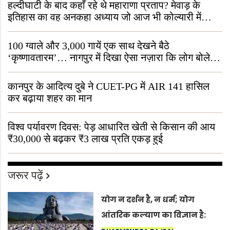
हल्दीघाटी के बाद कहाँ रहे थे महाराणा प्रताप? मेवाड़ के
इतिहास का वह अनकहा अध्याय जो आज भी कोल्यारी में
जीवित है
100 ग्वाले और 3,000 गायें एक साथ देखने बैठे
‘कृष्णावतारम’… नागपुर में दिखा ऐसा नज़ारा कि लोग बोले,
“ऐसा तो सिर्फ़ कृष्ण ही कर सकते हैं”
कानपुर के आदित्य दुबे ने CUET-PG में AIR 141 हासिल
कर बढ़ाया शहर का मान
विश्व पर्यावरण दिवस: पेड़ आधारित खेती से किसान की आय
₹30,000 से बढ़कर ₹3 लाख प्रति एकड़ हुई
जरूर पढ़ें
योग न दर्शन है, न धर्म; योग
आंतरिक कल्याण का विज्ञान है: