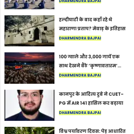
अंतरराष्ट्रीय योग दिवस 2026 पर
DHARMENDRA BAJPAI
सद्गुर
हल्दीघाटी के बाद कहाँ रहे थे
महाराणा प्रताप? मेवाड़ के इतिहास
का वह अनकहा अध्याय जो आज भी
DHARMENDRA BAJPAI
कोल्यारी में जीवित है
100 ग्वाले और 3,000 गायें एक
साथ देखने बैठे ‘कृष्णावतारम’…
नागपुर में दिखा ऐसा नज़ारा कि
DHARMENDRA BAJPAI
लोग बोले, “ऐसा तो सिर्फ़ कृष्ण ही
कर सकते हैं”
कानपुर के आदित्य दुबे ने CUET-
PG में AIR 141 हासिल कर बढ़ाया
शहर का मान
DHARMENDRA BAJPAI
विश्व पर्यावरण दिवस: पेड़ आधारित