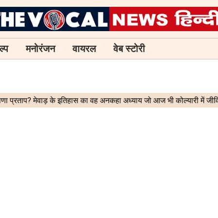
ल्प
मनोरंजन
वायरल
वेब स्टोरी