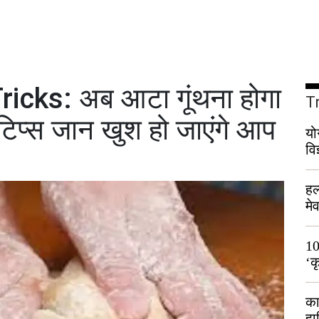
icks: अब आटा गूंथना होगा
T
 टिप्स जान खुश हो जाएंगे आप
यो
वि
हल
मे
भी
10
‘क
लो
का
हा