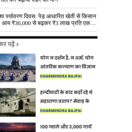
श्व पर्यावरण दिवस: पेड़ आधारित खेती से किसान
 आय ₹30,000 से बढ़कर ₹3 लाख प्रति एकड़
ूर पढ़ें
योग न दर्शन है, न धर्म; योग
आंतरिक कल्याण का विज्ञान
है: अंतरराष्ट्रीय योग दिवस
DHARMENDRA BAJPAI
2026 पर सद्गुर
हल्दीघाटी के बाद कहाँ रहे थे
महाराणा प्रताप? मेवाड़ के
इतिहास का वह अनकहा
DHARMENDRA BAJPAI
अध्याय जो आज भी कोल्यारी
100 ग्वाले और 3,000 गायें
में जीवित है