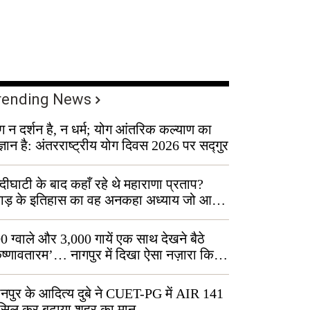
rending News
ग न दर्शन है, न धर्म; योग आंतरिक कल्याण का
ज्ञान है: अंतरराष्ट्रीय योग दिवस 2026 पर सद्गुर
्दीघाटी के बाद कहाँ रहे थे महाराणा प्रताप?
वाड़ के इतिहास का वह अनकहा अध्याय जो आज
 कोल्यारी में जीवित है
0 ग्वाले और 3,000 गायें एक साथ देखने बैठे
ृष्णावतारम’… नागपुर में दिखा ऐसा नज़ारा कि
ग बोले, “ऐसा तो सिर्फ़ कृष्ण ही कर सकते हैं”
नपुर के आदित्य दुबे ने CUET-PG में AIR 141
सिल कर बढ़ाया शहर का मान