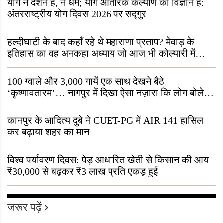
योग न दर्शन है, न धर्म; योग आंतरिक कल्याण का विज्ञान है:
अंतरराष्ट्रीय योग दिवस 2026 पर सद्गुर
हल्दीघाटी के बाद कहाँ रहे थे महाराणा प्रताप? मेवाड़ के
इतिहास का वह अनकहा अध्याय जो आज भी कोल्यारी में
जीवित है
100 ग्वाले और 3,000 गायें एक साथ देखने बैठे
‘कृष्णावतारम’… नागपुर में दिखा ऐसा नज़ारा कि लोग बोले,
“ऐसा तो सिर्फ़ कृष्ण ही कर सकते हैं”
कानपुर के आदित्य दुबे ने CUET-PG में AIR 141 हासिल
कर बढ़ाया शहर का मान
विश्व पर्यावरण दिवस: पेड़ आधारित खेती से किसान की आय
₹30,000 से बढ़कर ₹3 लाख प्रति एकड़ हुई
जरूर पढ़ें