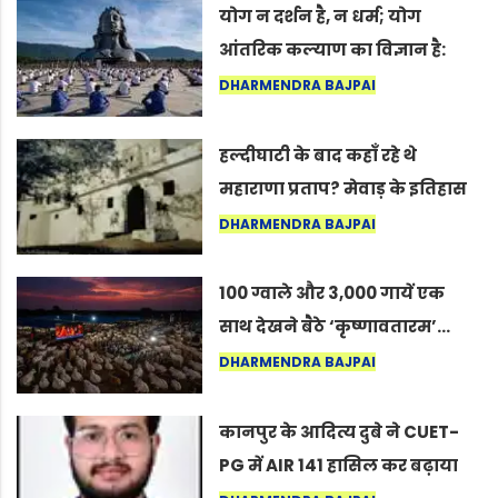
योग न दर्शन है, न धर्म; योग
आंतरिक कल्याण का विज्ञान है:
अंतरराष्ट्रीय योग दिवस 2026 पर
DHARMENDRA BAJPAI
सद्गुर
हल्दीघाटी के बाद कहाँ रहे थे
महाराणा प्रताप? मेवाड़ के इतिहास
का वह अनकहा अध्याय जो आज भी
DHARMENDRA BAJPAI
कोल्यारी में जीवित है
100 ग्वाले और 3,000 गायें एक
साथ देखने बैठे ‘कृष्णावतारम’…
नागपुर में दिखा ऐसा नज़ारा कि
DHARMENDRA BAJPAI
लोग बोले, “ऐसा तो सिर्फ़ कृष्ण ही
कर सकते हैं”
कानपुर के आदित्य दुबे ने CUET-
PG में AIR 141 हासिल कर बढ़ाया