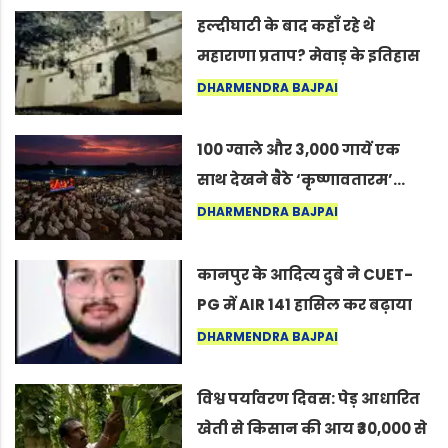
हल्दीघाटी के बाद कहाँ रहे थे
महाराणा प्रताप? मेवाड़ के इतिहास
का वह अनकहा अध्याय जो आज भी
DHARMENDRA BAJPAI
कोल्यारी में जीवित है
100 ग्वाले और 3,000 गायें एक
साथ देखने बैठे ‘कृष्णावतारम’…
नागपुर में दिखा ऐसा नज़ारा कि
DHARMENDRA BAJPAI
लोग बोले, “ऐसा तो सिर्फ़ कृष्ण ही
कर सकते हैं”
कानपुर के आदित्य दुबे ने CUET-
PG में AIR 141 हासिल कर बढ़ाया
शहर का मान
DHARMENDRA BAJPAI
विश्व पर्यावरण दिवस: पेड़ आधारित
खेती से किसान की आय ₹30,000 से