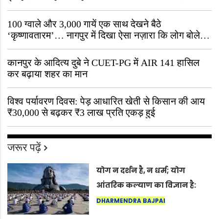
जीवित है
100 ग्वाले और 3,000 गायें एक साथ देखने बैठे
‘कृष्णावतारम’… नागपुर में दिखा ऐसा नज़ारा कि लोग बोले,
“ऐसा तो सिर्फ़ कृष्ण ही कर सकते हैं”
कानपुर के आदित्य दुबे ने CUET-PG में AIR 141 हासिल
कर बढ़ाया शहर का मान
विश्व पर्यावरण दिवस: पेड़ आधारित खेती से किसान की आय
₹30,000 से बढ़कर ₹3 लाख प्रति एकड़ हुई
जरूर पढ़ें
योग न दर्शन है, न धर्म; योग
आंतरिक कल्याण का विज्ञान है:
अंतरराष्ट्रीय योग दिवस 2026 पर
DHARMENDRA BAJPAI
सद्गुर