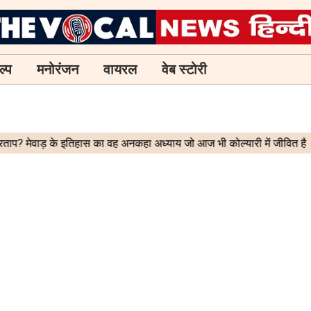
ल्प
मनोरंजन
वायरल
वेब स्टोरी