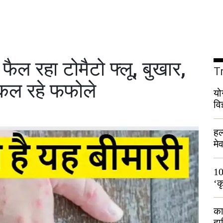
 फैल रहा टोमैटो फ्लू, बुखार,
T
िकल रहे फफोले
यो
वि
हल
मे
भी
10
‘क
लो
का
हा