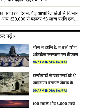
श्व पर्यावरण दिवस: पेड़ आधारित खेती से किसान
 आय ₹30,000 से बढ़कर ₹3 लाख प्रति एकड़
ूर पढ़ें
योग न दर्शन है, न धर्म; योग
आंतरिक कल्याण का विज्ञान
है: अंतरराष्ट्रीय योग दिवस
DHARMENDRA BAJPAI
2026 पर सद्गुर
हल्दीघाटी के बाद कहाँ रहे थे
महाराणा प्रताप? मेवाड़ के
इतिहास का वह अनकहा
DHARMENDRA BAJPAI
अध्याय जो आज भी कोल्यारी
100 ग्वाले और 3,000 गायें
में जीवित है