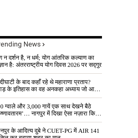
rending News
ग न दर्शन है, न धर्म; योग आंतरिक कल्याण का
ज्ञान है: अंतरराष्ट्रीय योग दिवस 2026 पर सद्गुर
्दीघाटी के बाद कहाँ रहे थे महाराणा प्रताप?
वाड़ के इतिहास का वह अनकहा अध्याय जो आज
 कोल्यारी में जीवित है
0 ग्वाले और 3,000 गायें एक साथ देखने बैठे
ृष्णावतारम’… नागपुर में दिखा ऐसा नज़ारा कि
ग बोले, “ऐसा तो सिर्फ़ कृष्ण ही कर सकते हैं”
नपुर के आदित्य दुबे ने CUET-PG में AIR 141
सिल कर बढ़ाया शहर का मान