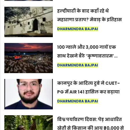
सद्गुर
हल्दीघाटी के बाद कहाँ रहे थे
महाराणा प्रताप? मेवाड़ के इतिहास
का वह अनकहा अध्याय जो आज भी
DHARMENDRA BAJPAI
कोल्यारी में जीवित है
100 ग्वाले और 3,000 गायें एक
साथ देखने बैठे ‘कृष्णावतारम’…
नागपुर में दिखा ऐसा नज़ारा कि
DHARMENDRA BAJPAI
लोग बोले, “ऐसा तो सिर्फ़ कृष्ण ही
कर सकते हैं”
कानपुर के आदित्य दुबे ने CUET-
PG में AIR 141 हासिल कर बढ़ाया
शहर का मान
DHARMENDRA BAJPAI
विश्व पर्यावरण दिवस: पेड़ आधारित
खेती से किसान की आय ₹30,000 से