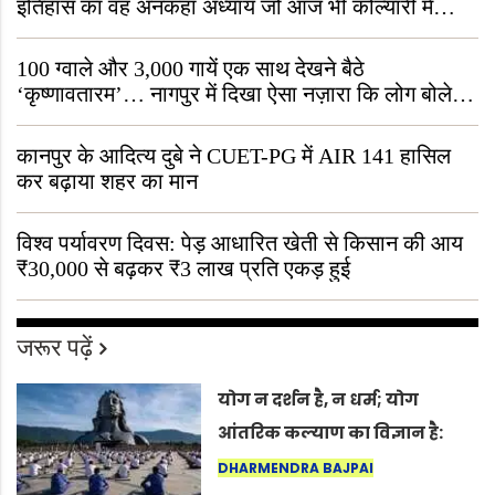
इतिहास का वह अनकहा अध्याय जो आज भी कोल्यारी में
जीवित है
100 ग्वाले और 3,000 गायें एक साथ देखने बैठे
‘कृष्णावतारम’… नागपुर में दिखा ऐसा नज़ारा कि लोग बोले,
“ऐसा तो सिर्फ़ कृष्ण ही कर सकते हैं”
कानपुर के आदित्य दुबे ने CUET-PG में AIR 141 हासिल
कर बढ़ाया शहर का मान
विश्व पर्यावरण दिवस: पेड़ आधारित खेती से किसान की आय
₹30,000 से बढ़कर ₹3 लाख प्रति एकड़ हुई
जरूर पढ़ें
योग न दर्शन है, न धर्म; योग
आंतरिक कल्याण का विज्ञान है:
अंतरराष्ट्रीय योग दिवस 2026 पर
DHARMENDRA BAJPAI