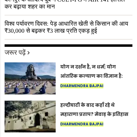
कर बढ़ाया शहर का मान
विश्व पर्यावरण दिवस: पेड़ आधारित खेती से किसान की आय
₹30,000 से बढ़कर ₹3 लाख प्रति एकड़ हुई
जरूर पढ़ें
योग न दर्शन है, न धर्म; योग
आंतरिक कल्याण का विज्ञान है:
अंतरराष्ट्रीय योग दिवस 2026 पर
DHARMENDRA BAJPAI
सद्गुर
हल्दीघाटी के बाद कहाँ रहे थे
महाराणा प्रताप? मेवाड़ के इतिहास
का वह अनकहा अध्याय जो आज भी
DHARMENDRA BAJPAI
कोल्यारी में जीवित है