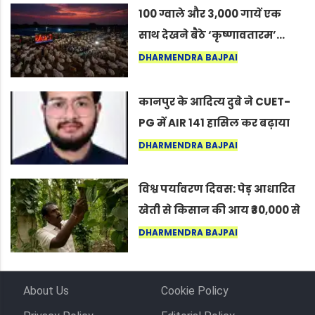
100 ग्वाले और 3,000 गायें एक
साथ देखने बैठे ‘कृष्णावतारम’…
नागपुर में दिखा ऐसा नज़ारा कि
DHARMENDRA BAJPAI
लोग बोले, “ऐसा तो सिर्फ़ कृष्ण ही
कर सकते हैं”
कानपुर के आदित्य दुबे ने CUET-
PG में AIR 141 हासिल कर बढ़ाया
शहर का मान
DHARMENDRA BAJPAI
विश्व पर्यावरण दिवस: पेड़ आधारित
खेती से किसान की आय ₹30,000 से
बढ़कर ₹3 लाख प्रति एकड़ हुई
DHARMENDRA BAJPAI
About Us
Cookie Policy