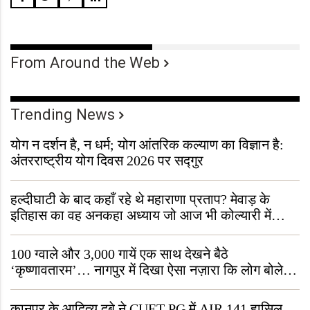
From Around the Web
Trending News
योग न दर्शन है, न धर्म; योग आंतरिक कल्याण का विज्ञान है:
अंतरराष्ट्रीय योग दिवस 2026 पर सद्गुर
हल्दीघाटी के बाद कहाँ रहे थे महाराणा प्रताप? मेवाड़ के
इतिहास का वह अनकहा अध्याय जो आज भी कोल्यारी में
जीवित है
100 ग्वाले और 3,000 गायें एक साथ देखने बैठे
‘कृष्णावतारम’… नागपुर में दिखा ऐसा नज़ारा कि लोग बोले,
“ऐसा तो सिर्फ़ कृष्ण ही कर सकते हैं”
कानपुर के आदित्य दुबे ने CUET-PG में AIR 141 हासिल