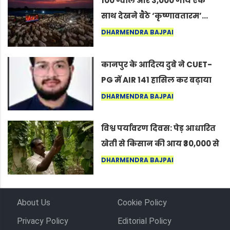
100 ग्वाले और 3,000 गायें एक
साथ देखने बैठे ‘कृष्णावतारम’…
नागपुर में दिखा ऐसा नज़ारा कि
DHARMENDRA BAJPAI
लोग बोले, “ऐसा तो सिर्फ़ कृष्ण ही
कर सकते हैं”
कानपुर के आदित्य दुबे ने CUET-
PG में AIR 141 हासिल कर बढ़ाया
शहर का मान
DHARMENDRA BAJPAI
विश्व पर्यावरण दिवस: पेड़ आधारित
खेती से किसान की आय ₹30,000 से
बढ़कर ₹3 लाख प्रति एकड़ हुई
DHARMENDRA BAJPAI
About Us
Cookie Policy
Privacy Policy
Editorial Policy