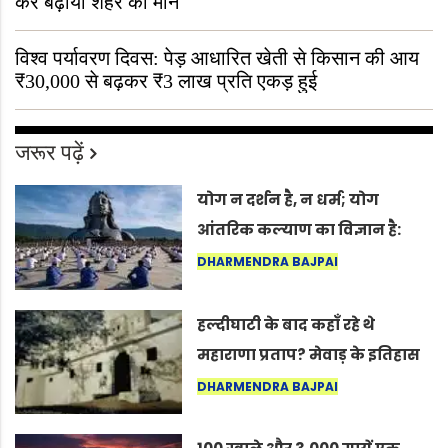
कर बढ़ाया शहर का मान
विश्व पर्यावरण दिवस: पेड़ आधारित खेती से किसान की आय
₹30,000 से बढ़कर ₹3 लाख प्रति एकड़ हुई
जरूर पढ़ें
योग न दर्शन है, न धर्म; योग
आंतरिक कल्याण का विज्ञान है:
अंतरराष्ट्रीय योग दिवस 2026 पर
DHARMENDRA BAJPAI
सद्गुर
हल्दीघाटी के बाद कहाँ रहे थे
महाराणा प्रताप? मेवाड़ के इतिहास
का वह अनकहा अध्याय जो आज भी
DHARMENDRA BAJPAI
कोल्यारी में जीवित है