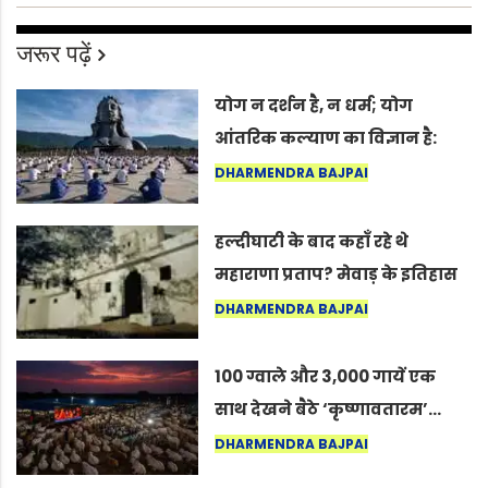
जरूर पढ़ें
योग न दर्शन है, न धर्म; योग
आंतरिक कल्याण का विज्ञान है:
अंतरराष्ट्रीय योग दिवस 2026 पर
DHARMENDRA BAJPAI
सद्गुर
हल्दीघाटी के बाद कहाँ रहे थे
महाराणा प्रताप? मेवाड़ के इतिहास
का वह अनकहा अध्याय जो आज भी
DHARMENDRA BAJPAI
कोल्यारी में जीवित है
100 ग्वाले और 3,000 गायें एक
साथ देखने बैठे ‘कृष्णावतारम’…
नागपुर में दिखा ऐसा नज़ारा कि
DHARMENDRA BAJPAI
लोग बोले, “ऐसा तो सिर्फ़ कृष्ण ही