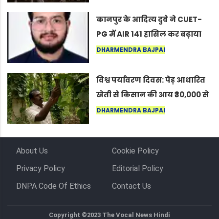
लोग बोले, “ऐसा तो सिर्फ़ कृष्ण ही
कर सकते हैं”
कानपुर के आदित्य दुबे ने CUET-
PG में AIR 141 हासिल कर बढ़ाया
शहर का मान
DHARMENDRA BAJPAI
विश्व पर्यावरण दिवस: पेड़ आधारित
खेती से किसान की आय ₹30,000 से
बढ़कर ₹3 लाख प्रति एकड़ हुई
DHARMENDRA BAJPAI
About Us
Cookie Policy
Privacy Policy
Editorial Policy
DNPA Code Of Ethics
Contact Us
Copyright ©2023 The Vocal News Hindi