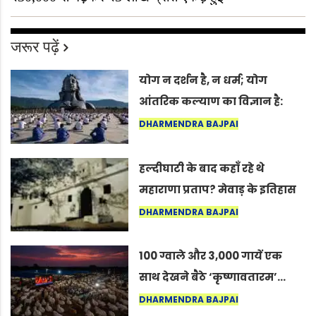
जरूर पढ़ें
योग न दर्शन है, न धर्म; योग
आंतरिक कल्याण का विज्ञान है:
अंतरराष्ट्रीय योग दिवस 2026 पर
DHARMENDRA BAJPAI
सद्गुर
हल्दीघाटी के बाद कहाँ रहे थे
महाराणा प्रताप? मेवाड़ के इतिहास
का वह अनकहा अध्याय जो आज भी
DHARMENDRA BAJPAI
कोल्यारी में जीवित है
100 ग्वाले और 3,000 गायें एक
साथ देखने बैठे ‘कृष्णावतारम’…
नागपुर में दिखा ऐसा नज़ारा कि
DHARMENDRA BAJPAI