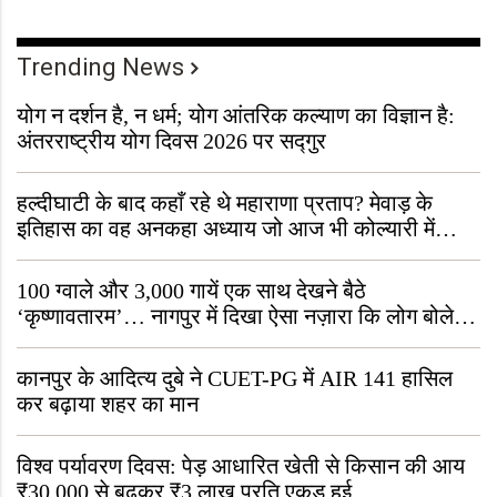
Trending News
योग न दर्शन है, न धर्म; योग आंतरिक कल्याण का विज्ञान है:
अंतरराष्ट्रीय योग दिवस 2026 पर सद्गुर
हल्दीघाटी के बाद कहाँ रहे थे महाराणा प्रताप? मेवाड़ के
इतिहास का वह अनकहा अध्याय जो आज भी कोल्यारी में
जीवित है
100 ग्वाले और 3,000 गायें एक साथ देखने बैठे
‘कृष्णावतारम’… नागपुर में दिखा ऐसा नज़ारा कि लोग बोले,
“ऐसा तो सिर्फ़ कृष्ण ही कर सकते हैं”
कानपुर के आदित्य दुबे ने CUET-PG में AIR 141 हासिल
कर बढ़ाया शहर का मान
विश्व पर्यावरण दिवस: पेड़ आधारित खेती से किसान की आय
₹30,000 से बढ़कर ₹3 लाख प्रति एकड़ हुई