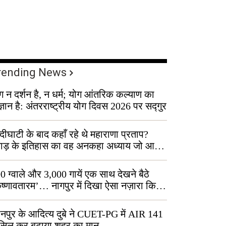
rending News
ग न दर्शन है, न धर्म; योग आंतरिक कल्याण का
ज्ञान है: अंतरराष्ट्रीय योग दिवस 2026 पर सद्गुर
्दीघाटी के बाद कहाँ रहे थे महाराणा प्रताप?
वाड़ के इतिहास का वह अनकहा अध्याय जो आज
 कोल्यारी में जीवित है
0 ग्वाले और 3,000 गायें एक साथ देखने बैठे
ृष्णावतारम’… नागपुर में दिखा ऐसा नज़ारा कि
ग बोले, “ऐसा तो सिर्फ़ कृष्ण ही कर सकते हैं”
नपुर के आदित्य दुबे ने CUET-PG में AIR 141
सिल कर बढ़ाया शहर का मान