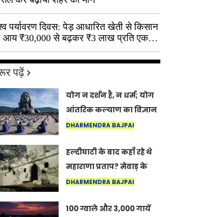
श्व पर्यावरण दिवस: पेड़ आधारित खेती से किसान
 आय ₹30,000 से बढ़कर ₹3 लाख प्रति एकड़
ूर पढ़ें
योग न दर्शन है, न धर्म; योग
आंतरिक कल्याण का विज्ञान
है: अंतरराष्ट्रीय योग दिवस
DHARMENDRA BAJPAI
2026 पर सद्गुर
हल्दीघाटी के बाद कहाँ रहे थे
महाराणा प्रताप? मेवाड़ के
इतिहास का वह अनकहा
DHARMENDRA BAJPAI
अध्याय जो आज भी कोल्यारी
100 ग्वाले और 3,000 गायें
में जीवित है