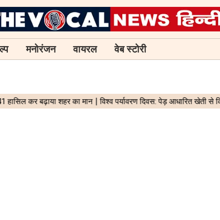
ल्प
मनोरंजन
वायरल
वेब स्टोरी