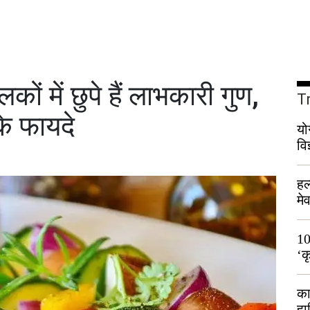
ों में छुपे हैं लाभकारी गुण,
T
के फायदे
यो
वि
हल
मे
भी
10
‘क
लो
का
हा