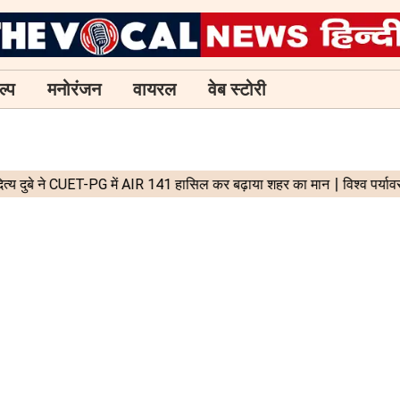
ल्प
मनोरंजन
वायरल
वेब स्टोरी