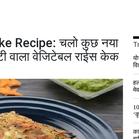
e Recipe: चलो कुछ नया
T
स्टी वाला वेजिटेबल राईस केक
यो
वि
हल
मे
भी
10
‘क
लो
का
हा