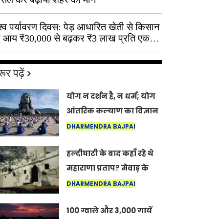
श्व पर्यावरण दिवस: पेड़ आधारित खेती से किसान
 आय ₹30,000 से बढ़कर ₹3 लाख प्रति एकड़
ूर पढ़ें
योग न दर्शन है, न धर्म; योग
आंतरिक कल्याण का विज्ञान
है: अंतरराष्ट्रीय योग दिवस
DHARMENDRA BAJPAI
2026 पर सद्गुर
हल्दीघाटी के बाद कहाँ रहे थे
महाराणा प्रताप? मेवाड़ के
इतिहास का वह अनकहा
DHARMENDRA BAJPAI
अध्याय जो आज भी कोल्यारी
100 ग्वाले और 3,000 गायें
में जीवित है