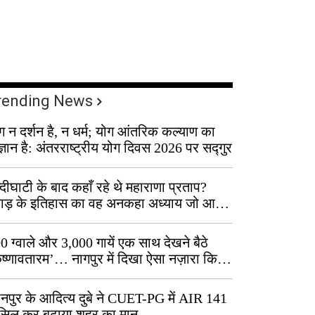
rending News
ग न दर्शन है, न धर्म; योग आंतरिक कल्याण का
ज्ञान है: अंतरराष्ट्रीय योग दिवस 2026 पर सद्गुर
्दीघाटी के बाद कहाँ रहे थे महाराणा प्रताप?
वाड़ के इतिहास का वह अनकहा अध्याय जो आज
 कोल्यारी में जीवित है
0 ग्वाले और 3,000 गायें एक साथ देखने बैठे
ृष्णावतारम’… नागपुर में दिखा ऐसा नज़ारा कि
ग बोले, “ऐसा तो सिर्फ़ कृष्ण ही कर सकते हैं”
नपुर के आदित्य दुबे ने CUET-PG में AIR 141
सिल कर बढ़ाया शहर का मान