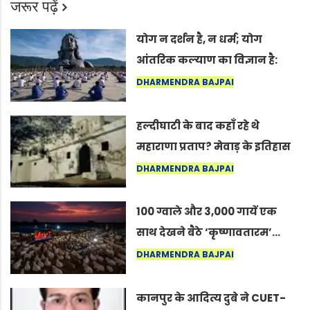
जरूर पढ़ें
योग न दर्शन है, न धर्म; योग
आंतरिक कल्याण का विज्ञान है:
अंतरराष्ट्रीय योग दिवस 2026 पर
DHARMENDRA BAJPAI
सद्गुर
हल्दीघाटी के बाद कहाँ रहे थे
महाराणा प्रताप? मेवाड़ के इतिहास
का वह अनकहा अध्याय जो आज भी
DHARMENDRA BAJPAI
कोल्यारी में जीवित है
100 ग्वाले और 3,000 गायें एक
साथ देखने बैठे ‘कृष्णावतारम’…
नागपुर में दिखा ऐसा नज़ारा कि
DHARMENDRA BAJPAI
लोग बोले, “ऐसा तो सिर्फ़ कृष्ण ही
कर सकते हैं”
कानपुर के आदित्य दुबे ने CUET-