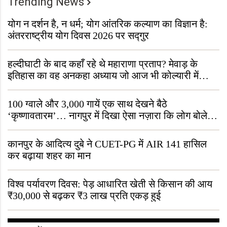
Trending News
योग न दर्शन है, न धर्म; योग आंतरिक कल्याण का विज्ञान है:
अंतरराष्ट्रीय योग दिवस 2026 पर सद्गुर
हल्दीघाटी के बाद कहाँ रहे थे महाराणा प्रताप? मेवाड़ के
इतिहास का वह अनकहा अध्याय जो आज भी कोल्यारी में
जीवित है
100 ग्वाले और 3,000 गायें एक साथ देखने बैठे
‘कृष्णावतारम’… नागपुर में दिखा ऐसा नज़ारा कि लोग बोले,
“ऐसा तो सिर्फ़ कृष्ण ही कर सकते हैं”
कानपुर के आदित्य दुबे ने CUET-PG में AIR 141 हासिल
कर बढ़ाया शहर का मान
विश्व पर्यावरण दिवस: पेड़ आधारित खेती से किसान की आय
₹30,000 से बढ़कर ₹3 लाख प्रति एकड़ हुई