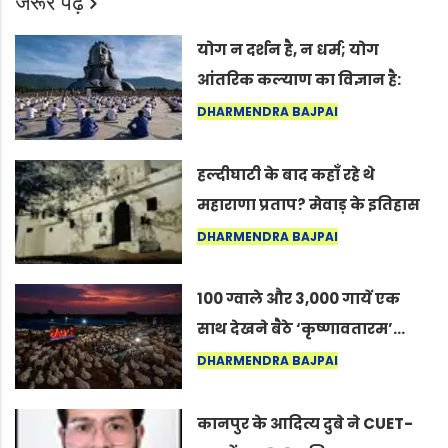
जरूर पढ़ें
योग न दर्शन है, न धर्म; योग
आंतरिक कल्याण का विज्ञान है:
अंतरराष्ट्रीय योग दिवस 2026 पर
DHARMENDRA BAJPAI
सद्गुर
हल्दीघाटी के बाद कहाँ रहे थे
महाराणा प्रताप? मेवाड़ के इतिहास
का वह अनकहा अध्याय जो आज भी
DHARMENDRA BAJPAI
कोल्यारी में जीवित है
100 ग्वाले और 3,000 गायें एक
साथ देखने बैठे ‘कृष्णावतारम’…
नागपुर में दिखा ऐसा नज़ारा कि
DHARMENDRA BAJPAI
लोग बोले, “ऐसा तो सिर्फ़ कृष्ण ही
कर सकते हैं”
कानपुर के आदित्य दुबे ने CUET-