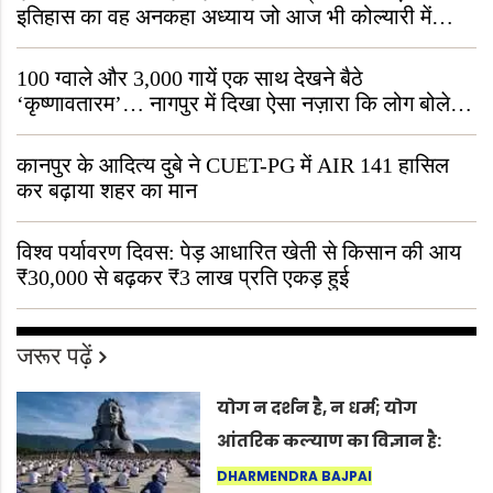
इतिहास का वह अनकहा अध्याय जो आज भी कोल्यारी में
जीवित है
100 ग्वाले और 3,000 गायें एक साथ देखने बैठे
‘कृष्णावतारम’… नागपुर में दिखा ऐसा नज़ारा कि लोग बोले,
“ऐसा तो सिर्फ़ कृष्ण ही कर सकते हैं”
कानपुर के आदित्य दुबे ने CUET-PG में AIR 141 हासिल
कर बढ़ाया शहर का मान
विश्व पर्यावरण दिवस: पेड़ आधारित खेती से किसान की आय
₹30,000 से बढ़कर ₹3 लाख प्रति एकड़ हुई
जरूर पढ़ें
योग न दर्शन है, न धर्म; योग
आंतरिक कल्याण का विज्ञान है:
अंतरराष्ट्रीय योग दिवस 2026 पर
DHARMENDRA BAJPAI