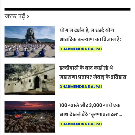
जरूर पढ़ें
योग न दर्शन है, न धर्म; योग
आंतरिक कल्याण का विज्ञान है:
अंतरराष्ट्रीय योग दिवस 2026 पर
DHARMENDRA BAJPAI
सद्गुर
हल्दीघाटी के बाद कहाँ रहे थे
महाराणा प्रताप? मेवाड़ के इतिहास
का वह अनकहा अध्याय जो आज भी
DHARMENDRA BAJPAI
कोल्यारी में जीवित है
100 ग्वाले और 3,000 गायें एक
साथ देखने बैठे ‘कृष्णावतारम’…
नागपुर में दिखा ऐसा नज़ारा कि
DHARMENDRA BAJPAI
लोग बोले, “ऐसा तो सिर्फ़ कृष्ण ही