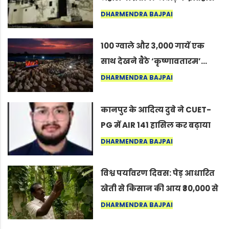
का वह अनकहा अध्याय जो आज भी
DHARMENDRA BAJPAI
कोल्यारी में जीवित है
100 ग्वाले और 3,000 गायें एक
साथ देखने बैठे ‘कृष्णावतारम’…
नागपुर में दिखा ऐसा नज़ारा कि
DHARMENDRA BAJPAI
लोग बोले, “ऐसा तो सिर्फ़ कृष्ण ही
कर सकते हैं”
कानपुर के आदित्य दुबे ने CUET-
PG में AIR 141 हासिल कर बढ़ाया
शहर का मान
DHARMENDRA BAJPAI
विश्व पर्यावरण दिवस: पेड़ आधारित
खेती से किसान की आय ₹30,000 से
बढ़कर ₹3 लाख प्रति एकड़ हुई
DHARMENDRA BAJPAI