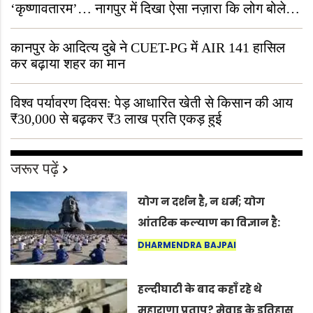
‘कृष्णावतारम’… नागपुर में दिखा ऐसा नज़ारा कि लोग बोले,
“ऐसा तो सिर्फ़ कृष्ण ही कर सकते हैं”
कानपुर के आदित्य दुबे ने CUET-PG में AIR 141 हासिल
कर बढ़ाया शहर का मान
विश्व पर्यावरण दिवस: पेड़ आधारित खेती से किसान की आय
₹30,000 से बढ़कर ₹3 लाख प्रति एकड़ हुई
जरूर पढ़ें
योग न दर्शन है, न धर्म; योग
आंतरिक कल्याण का विज्ञान है:
अंतरराष्ट्रीय योग दिवस 2026 पर
DHARMENDRA BAJPAI
सद्गुर
हल्दीघाटी के बाद कहाँ रहे थे
महाराणा प्रताप? मेवाड़ के इतिहास