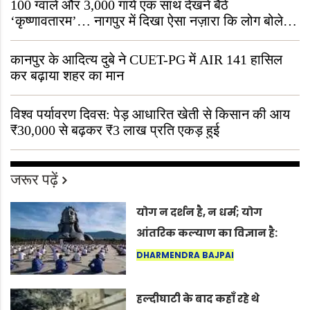
100 ग्वाले और 3,000 गायें एक साथ देखने बैठे
‘कृष्णावतारम’… नागपुर में दिखा ऐसा नज़ारा कि लोग बोले,
“ऐसा तो सिर्फ़ कृष्ण ही कर सकते हैं”
कानपुर के आदित्य दुबे ने CUET-PG में AIR 141 हासिल
कर बढ़ाया शहर का मान
विश्व पर्यावरण दिवस: पेड़ आधारित खेती से किसान की आय
₹30,000 से बढ़कर ₹3 लाख प्रति एकड़ हुई
जरूर पढ़ें
योग न दर्शन है, न धर्म; योग
आंतरिक कल्याण का विज्ञान है:
अंतरराष्ट्रीय योग दिवस 2026 पर
DHARMENDRA BAJPAI
सद्गुर
हल्दीघाटी के बाद कहाँ रहे थे