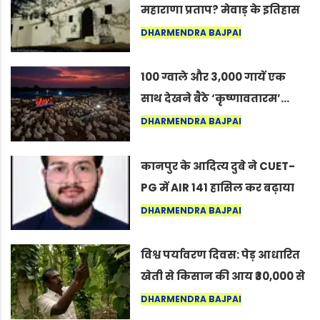
महाराणा प्रताप? मेवाड़ के इतिहास
का वह अनकहा अध्याय जो आज भी
DHARMENDRA BAJPAI
कोल्यारी में जीवित है
100 ग्वाले और 3,000 गायें एक
साथ देखने बैठे ‘कृष्णावतारम’…
नागपुर में दिखा ऐसा नज़ारा कि
DHARMENDRA BAJPAI
लोग बोले, “ऐसा तो सिर्फ़ कृष्ण ही
कर सकते हैं”
कानपुर के आदित्य दुबे ने CUET-
PG में AIR 141 हासिल कर बढ़ाया
शहर का मान
DHARMENDRA BAJPAI
विश्व पर्यावरण दिवस: पेड़ आधारित
खेती से किसान की आय ₹30,000 से
बढ़कर ₹3 लाख प्रति एकड़ हुई
DHARMENDRA BAJPAI