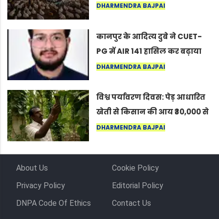
नागपुर में दिखा ऐसा नज़ारा कि
DHARMENDRA BAJPAI
लोग बोले, “ऐसा तो सिर्फ़ कृष्ण ही
कर सकते हैं”
कानपुर के आदित्य दुबे ने CUET-
PG में AIR 141 हासिल कर बढ़ाया
शहर का मान
DHARMENDRA BAJPAI
विश्व पर्यावरण दिवस: पेड़ आधारित
खेती से किसान की आय ₹30,000 से
बढ़कर ₹3 लाख प्रति एकड़ हुई
DHARMENDRA BAJPAI
About Us
Cookie Policy
Privacy Policy
Editorial Policy
DNPA Code Of Ethics
Contact Us