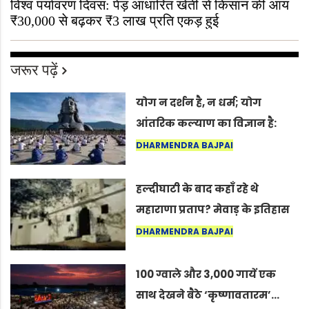
विश्व पर्यावरण दिवस: पेड़ आधारित खेती से किसान की आय
₹30,000 से बढ़कर ₹3 लाख प्रति एकड़ हुई
जरूर पढ़ें
योग न दर्शन है, न धर्म; योग
आंतरिक कल्याण का विज्ञान है:
अंतरराष्ट्रीय योग दिवस 2026 पर
DHARMENDRA BAJPAI
सद्गुर
हल्दीघाटी के बाद कहाँ रहे थे
महाराणा प्रताप? मेवाड़ के इतिहास
का वह अनकहा अध्याय जो आज भी
DHARMENDRA BAJPAI
कोल्यारी में जीवित है
100 ग्वाले और 3,000 गायें एक
साथ देखने बैठे ‘कृष्णावतारम’…