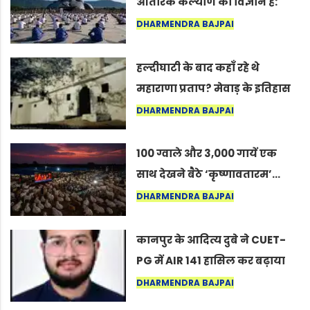
आंतरिक कल्याण का विज्ञान है:
अंतरराष्ट्रीय योग दिवस 2026 पर
DHARMENDRA BAJPAI
सद्गुर
हल्दीघाटी के बाद कहाँ रहे थे
महाराणा प्रताप? मेवाड़ के इतिहास
का वह अनकहा अध्याय जो आज भी
DHARMENDRA BAJPAI
कोल्यारी में जीवित है
100 ग्वाले और 3,000 गायें एक
साथ देखने बैठे ‘कृष्णावतारम’…
नागपुर में दिखा ऐसा नज़ारा कि
DHARMENDRA BAJPAI
लोग बोले, “ऐसा तो सिर्फ़ कृष्ण ही
कर सकते हैं”
कानपुर के आदित्य दुबे ने CUET-
PG में AIR 141 हासिल कर बढ़ाया
शहर का मान
DHARMENDRA BAJPAI