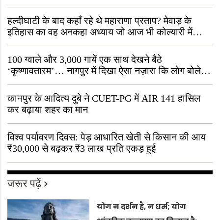
हल्दीघाटी के बाद कहाँ रहे थे महाराणा प्रताप? मेवाड़ के
इतिहास का वह अनकहा अध्याय जो आज भी कोल्यारी में
जीवित है
100 ग्वाले और 3,000 गायें एक साथ देखने बैठे
‘कृष्णावतारम’… नागपुर में दिखा ऐसा नज़ारा कि लोग बोले,
“ऐसा तो सिर्फ़ कृष्ण ही कर सकते हैं”
कानपुर के आदित्य दुबे ने CUET-PG में AIR 141 हासिल
कर बढ़ाया शहर का मान
विश्व पर्यावरण दिवस: पेड़ आधारित खेती से किसान की आय
₹30,000 से बढ़कर ₹3 लाख प्रति एकड़ हुई
जरूर पढ़ें
योग न दर्शन है, न धर्म; योग