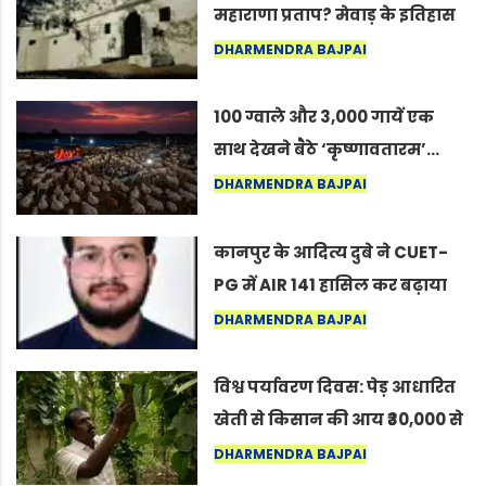
महाराणा प्रताप? मेवाड़ के इतिहास
का वह अनकहा अध्याय जो आज भी
DHARMENDRA BAJPAI
कोल्यारी में जीवित है
100 ग्वाले और 3,000 गायें एक
साथ देखने बैठे ‘कृष्णावतारम’…
नागपुर में दिखा ऐसा नज़ारा कि
DHARMENDRA BAJPAI
लोग बोले, “ऐसा तो सिर्फ़ कृष्ण ही
कर सकते हैं”
कानपुर के आदित्य दुबे ने CUET-
PG में AIR 141 हासिल कर बढ़ाया
शहर का मान
DHARMENDRA BAJPAI
विश्व पर्यावरण दिवस: पेड़ आधारित
खेती से किसान की आय ₹30,000 से
बढ़कर ₹3 लाख प्रति एकड़ हुई
DHARMENDRA BAJPAI