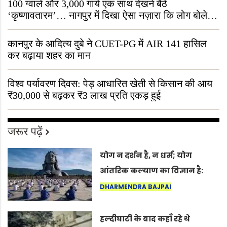
100 ग्वाले और 3,000 गायें एक साथ देखने बैठे
‘कृष्णावतारम’… नागपुर में दिखा ऐसा नज़ारा कि लोग बोले,
“ऐसा तो सिर्फ़ कृष्ण ही कर सकते हैं”
कानपुर के आदित्य दुबे ने CUET-PG में AIR 141 हासिल
कर बढ़ाया शहर का मान
विश्व पर्यावरण दिवस: पेड़ आधारित खेती से किसान की आय
₹30,000 से बढ़कर ₹3 लाख प्रति एकड़ हुई
जरूर पढ़ें
योग न दर्शन है, न धर्म; योग
आंतरिक कल्याण का विज्ञान है:
अंतरराष्ट्रीय योग दिवस 2026 पर
DHARMENDRA BAJPAI
सद्गुर
हल्दीघाटी के बाद कहाँ रहे थे