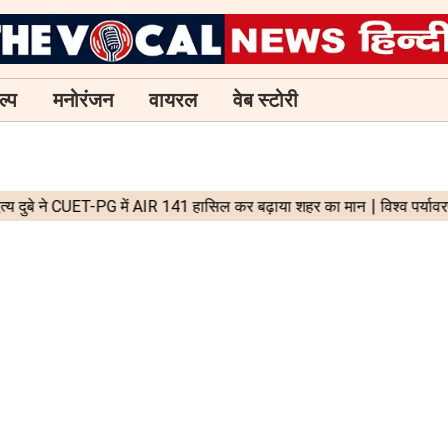
ल्प
मनोरंजन
वायरल
वेब स्टोरी