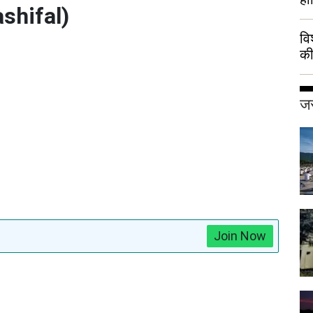
ashifal)
वि
की
हुई
जर
Join Now