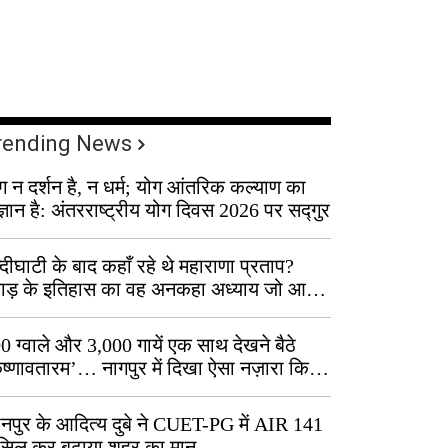
rending News
ग न दर्शन है, न धर्म; योग आंतरिक कल्याण का
ज्ञान है: अंतरराष्ट्रीय योग दिवस 2026 पर सद्गुर
्दीघाटी के बाद कहाँ रहे थे महाराणा प्रताप?
वाड़ के इतिहास का वह अनकहा अध्याय जो आज
 कोल्यारी में जीवित है
0 ग्वाले और 3,000 गायें एक साथ देखने बैठे
ृष्णावतारम’… नागपुर में दिखा ऐसा नज़ारा कि
ग बोले, “ऐसा तो सिर्फ़ कृष्ण ही कर सकते हैं”
नपुर के आदित्य दुबे ने CUET-PG में AIR 141
सिल कर बढ़ाया शहर का मान