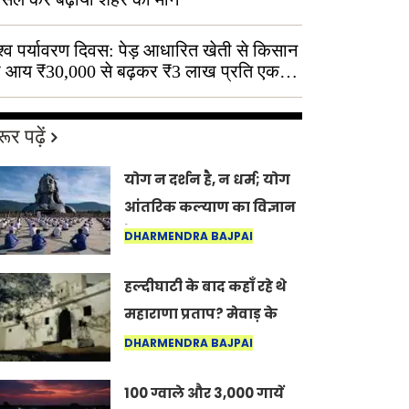
श्व पर्यावरण दिवस: पेड़ आधारित खेती से किसान
 आय ₹30,000 से बढ़कर ₹3 लाख प्रति एकड़
ूर पढ़ें
योग न दर्शन है, न धर्म; योग
आंतरिक कल्याण का विज्ञान
है: अंतरराष्ट्रीय योग दिवस
DHARMENDRA BAJPAI
2026 पर सद्गुर
हल्दीघाटी के बाद कहाँ रहे थे
महाराणा प्रताप? मेवाड़ के
इतिहास का वह अनकहा
DHARMENDRA BAJPAI
अध्याय जो आज भी कोल्यारी
100 ग्वाले और 3,000 गायें
में जीवित है