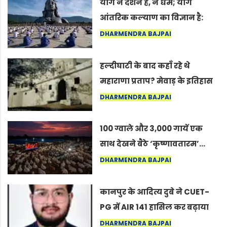
योग न दर्शन है, न धर्म; योग
आंतरिक कल्याण का विज्ञान है:
अंतरराष्ट्रीय योग दिवस 2026 पर
DHARMENDRA BAJPAI
सद्गुर
हल्दीघाटी के बाद कहाँ रहे थे
महाराणा प्रताप? मेवाड़ के इतिहास
का वह अनकहा अध्याय जो आज भी
DHARMENDRA BAJPAI
कोल्यारी में जीवित है
100 ग्वाले और 3,000 गायें एक
साथ देखने बैठे ‘कृष्णावतारम’…
नागपुर में दिखा ऐसा नज़ारा कि
DHARMENDRA BAJPAI
लोग बोले, “ऐसा तो सिर्फ़ कृष्ण ही
कर सकते हैं”
कानपुर के आदित्य दुबे ने CUET-
PG में AIR 141 हासिल कर बढ़ाया
शहर का मान
DHARMENDRA BAJPAI