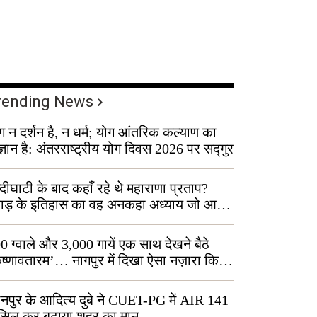
rending News
ग न दर्शन है, न धर्म; योग आंतरिक कल्याण का
ज्ञान है: अंतरराष्ट्रीय योग दिवस 2026 पर सद्गुर
्दीघाटी के बाद कहाँ रहे थे महाराणा प्रताप?
वाड़ के इतिहास का वह अनकहा अध्याय जो आज
 कोल्यारी में जीवित है
0 ग्वाले और 3,000 गायें एक साथ देखने बैठे
ृष्णावतारम’… नागपुर में दिखा ऐसा नज़ारा कि
ग बोले, “ऐसा तो सिर्फ़ कृष्ण ही कर सकते हैं”
नपुर के आदित्य दुबे ने CUET-PG में AIR 141
सिल कर बढ़ाया शहर का मान