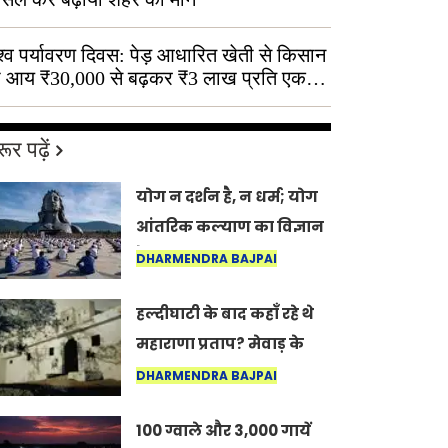
श्व पर्यावरण दिवस: पेड़ आधारित खेती से किसान
 आय ₹30,000 से बढ़कर ₹3 लाख प्रति एकड़
ूर पढ़ें
योग न दर्शन है, न धर्म; योग
आंतरिक कल्याण का विज्ञान
है: अंतरराष्ट्रीय योग दिवस
DHARMENDRA BAJPAI
2026 पर सद्गुर
हल्दीघाटी के बाद कहाँ रहे थे
महाराणा प्रताप? मेवाड़ के
इतिहास का वह अनकहा
DHARMENDRA BAJPAI
अध्याय जो आज भी कोल्यारी
100 ग्वाले और 3,000 गायें
में जीवित है