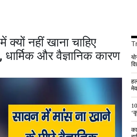
क्यों नहीं खाना चाहिए
T
क, धार्मिक और वैज्ञानिक कारण
यो
वि
हल
मे
भी
10
‘क
लो
का
हा