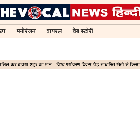
ल्प
मनोरंजन
वायरल
वेब स्टोरी