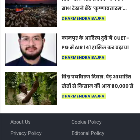
साथ देखने बैठे ‘कृष्णावतारम’…
नागपुर में दिखा ऐसा नज़ारा कि
DHARMENDRA BAJPAI
लोग बोले, “ऐसा तो सिर्फ़ कृष्ण ही
कर सकते हैं”
कानपुर के आदित्य दुबे ने CUET-
PG में AIR 141 हासिल कर बढ़ाया
शहर का मान
DHARMENDRA BAJPAI
विश्व पर्यावरण दिवस: पेड़ आधारित
खेती से किसान की आय ₹30,000 से
बढ़कर ₹3 लाख प्रति एकड़ हुई
DHARMENDRA BAJPAI
About Us
Cookie Policy
Privacy Policy
Editorial Policy