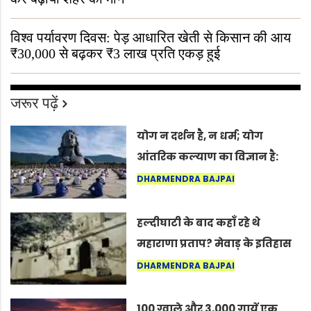
विश्व पर्यावरण दिवस: पेड़ आधारित खेती से किसान की आय
₹30,000 से बढ़कर ₹3 लाख प्रति एकड़ हुई
जरूर पढ़ें
योग न दर्शन है, न धर्म; योग
आंतरिक कल्याण का विज्ञान है:
अंतरराष्ट्रीय योग दिवस 2026 पर
DHARMENDRA BAJPAI
सद्गुर
हल्दीघाटी के बाद कहाँ रहे थे
महाराणा प्रताप? मेवाड़ के इतिहास
का वह अनकहा अध्याय जो आज भी
DHARMENDRA BAJPAI
कोल्यारी में जीवित है
100 ग्वाले और 3,000 गायें एक