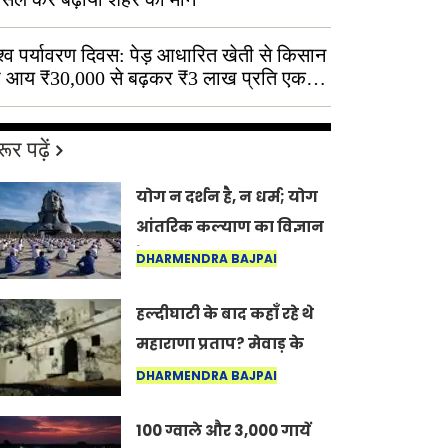
श्व पर्यावरण दिवस: पेड़ आधारित खेती से किसान
 आय ₹30,000 से बढ़कर ₹3 लाख प्रति एकड़
ूर पढ़ें
योग न दर्शन है, न धर्म; योग
आंतरिक कल्याण का विज्ञान
है: अंतरराष्ट्रीय योग दिवस
DHARMENDRA BAJPAI
2026 पर सद्गुर
हल्दीघाटी के बाद कहाँ रहे थे
महाराणा प्रताप? मेवाड़ के
इतिहास का वह अनकहा
DHARMENDRA BAJPAI
अध्याय जो आज भी कोल्यारी
100 ग्वाले और 3,000 गायें
में जीवित है