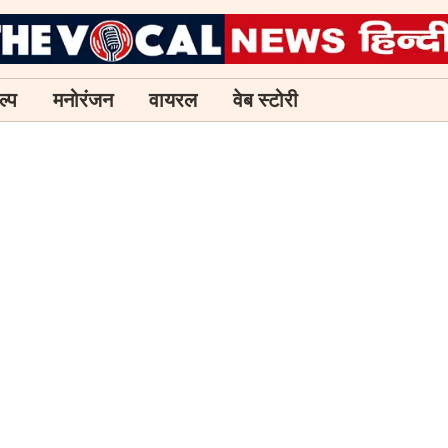
ल्प
मनोरंजन
वायरल
वेब स्टोरी