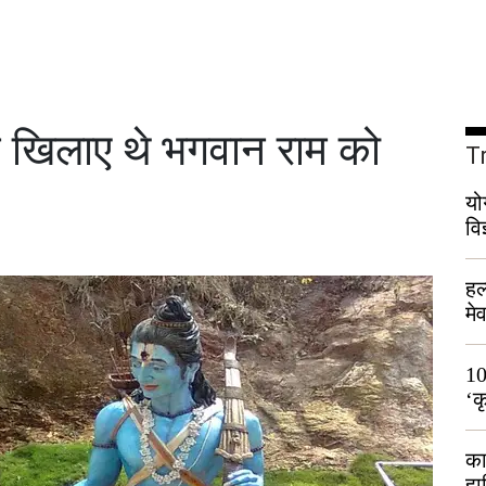
ने खिलाए थे भगवान राम को
T
यो
वि
हल
मे
भी
10
‘क
लो
का
हा