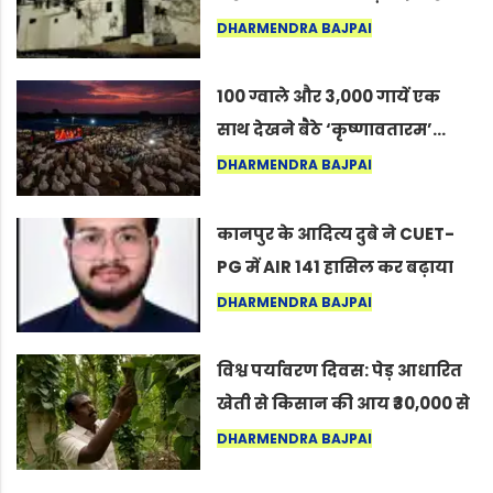
का वह अनकहा अध्याय जो आज भी
DHARMENDRA BAJPAI
कोल्यारी में जीवित है
100 ग्वाले और 3,000 गायें एक
साथ देखने बैठे ‘कृष्णावतारम’…
नागपुर में दिखा ऐसा नज़ारा कि
DHARMENDRA BAJPAI
लोग बोले, “ऐसा तो सिर्फ़ कृष्ण ही
कर सकते हैं”
कानपुर के आदित्य दुबे ने CUET-
PG में AIR 141 हासिल कर बढ़ाया
शहर का मान
DHARMENDRA BAJPAI
विश्व पर्यावरण दिवस: पेड़ आधारित
खेती से किसान की आय ₹30,000 से
बढ़कर ₹3 लाख प्रति एकड़ हुई
DHARMENDRA BAJPAI