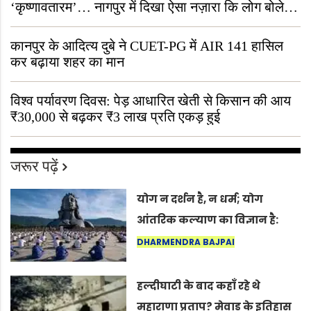
‘कृष्णावतारम’… नागपुर में दिखा ऐसा नज़ारा कि लोग बोले,
“ऐसा तो सिर्फ़ कृष्ण ही कर सकते हैं”
कानपुर के आदित्य दुबे ने CUET-PG में AIR 141 हासिल
कर बढ़ाया शहर का मान
विश्व पर्यावरण दिवस: पेड़ आधारित खेती से किसान की आय
₹30,000 से बढ़कर ₹3 लाख प्रति एकड़ हुई
जरूर पढ़ें
योग न दर्शन है, न धर्म; योग
आंतरिक कल्याण का विज्ञान है:
अंतरराष्ट्रीय योग दिवस 2026 पर
DHARMENDRA BAJPAI
सद्गुर
हल्दीघाटी के बाद कहाँ रहे थे
महाराणा प्रताप? मेवाड़ के इतिहास