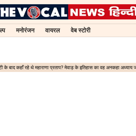
ल्प
मनोरंजन
वायरल
वेब स्टोरी