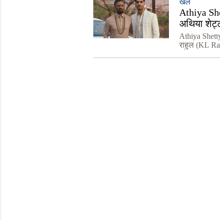
खेल
Athiya She
अथिया शेट्टी
Athiya Shett
राहुल (KL Rahu
इसकी खबर खुद 