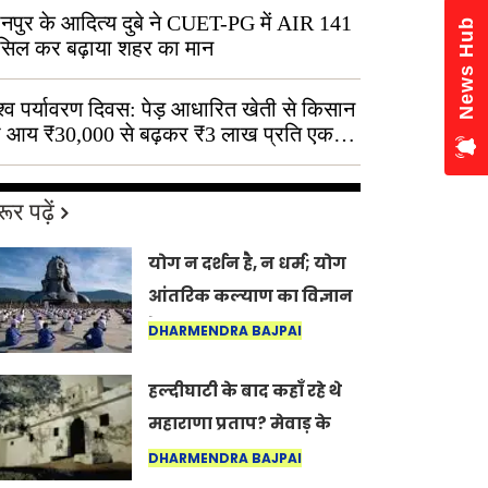
नपुर के आदित्य दुबे ने CUET-PG में AIR 141
News Hub
सिल कर बढ़ाया शहर का मान
श्व पर्यावरण दिवस: पेड़ आधारित खेती से किसान
 आय ₹30,000 से बढ़कर ₹3 लाख प्रति एकड़
ूर पढ़ें
योग न दर्शन है, न धर्म; योग
आंतरिक कल्याण का विज्ञान
है: अंतरराष्ट्रीय योग दिवस
DHARMENDRA BAJPAI
2026 पर सद्गुर
हल्दीघाटी के बाद कहाँ रहे थे
महाराणा प्रताप? मेवाड़ के
इतिहास का वह अनकहा
DHARMENDRA BAJPAI