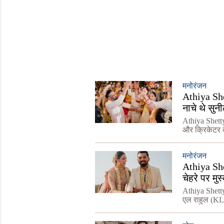
मनोरंजन
Athiya She
नाचे थे सुनी
Athiya Shetty
और क्रिकेटर क
शादी सुनील शेट
मनोरंजन
Athiya Sh
चेहरे पर मु
Athiya Shett
एल राहुल (KL R
की तस्वीरें 