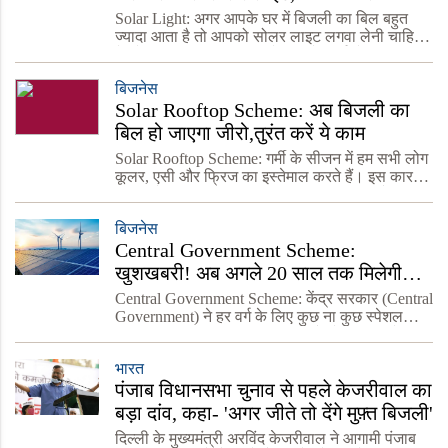
के होगी मौज, जानें कीमत
Solar Light: अगर आपके घर में बिजली का बिल बहुत
ज्यादा आता है तो आपको सोलर लाइट लगवा लेनी चाहिए.
ये सोलर लाइट बिना बिजली के धूप से चार्ज होकर चलती
है. आपके घर में बिजली रहे या ना रहे फिर भी रौशनी हमेश
बिजनेस
Solar Rooftop Scheme: अब बिजली का
बिल हो जाएगा जीरो,तुरंत करें ये काम
Solar Rooftop Scheme: गर्मी के सीजन में हम सभी लोग
कूलर, एसी और फ्रिज का इस्तेमाल करते हैं। इस कारण
हर महीने घर का बिजली बिल काफी ज्यादा आता है,
जिसका सीधा असर हमारी जेब पर पड़ता है। आज के दौर
बिजनेस
में जब
Central Government Scheme:
खुशखबरी! अब अगले 20 साल तक मिलेगी
फ्री बिजली, ऐसे करें आवेदन
Central Government Scheme: केंद्र सरकार (Central
Government) ने हर वर्ग के लिए कुछ ना कुछ स्पेशल
स्कीम (Special Scheme) निकाली है. लेकिन अब केंद्र
की मोदी सरकार की इस योजना से आने वाले 20 सालों
भारत
तक आप
पंजाब विधानसभा चुनाव से पहले केजरीवाल का
बड़ा दांव, कहा- 'अगर जीते तो देंगे मुफ़्त बिजली'
दिल्ली के मुख्यमंत्री अरविंद केजरीवाल ने आगामी पंजाब