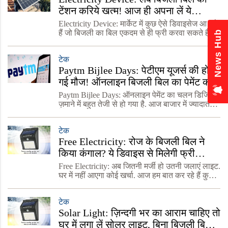
टेंशन करिये खत्म! आज ही अपना लें ये
डिवाइस, जानें प्रोसेस
Electricity Device: मार्केट में कुछ ऐसे डिवाइसेज आ चुके
हैं जो बिजली का बिल एकदम से ही फ्री करवा सकते हैं.
New
ऐसा सम्भव है सोलर पैनल की मदद से. आप भी सोलर
पैनल जानकार बहुत खुश होंगे. आज हम बात कर रहे है
टेक
Paytm Bijlee Days: पेटीएम यूजर्स की हो
गई मौज! ऑनलाइन बिजली बिल का पेमेंट करने
पर फुल Cashback, जानें डिटेल
Paytm Bijlee Days: ऑनलाइन पेमेंट का चलन डिजिटल
ज़माने में बहुत तेजी से हो गया है. आज बाजार में ज्यादातर
पेमेंट ऑनलाइन तरीके से होते हैं. पेटीएम ने ऑनलाइन
ट्रांजेक्शन पर अपनी अहम भूमिका निभाई है. बिजली
टेक
Free Electricity: रोज के बिजली बिल ने
किया कंगाल? ये डिवाइस से मिलेगी फ्री
बिजली, अब नहीं जेब होगी खाली, जानें कीमत
Free Electricity: अब जितनी मर्जी हो उतनी जलाएं लाइट.
घर में नहीं आएगा कोई खर्चा. आज हम बात कर रहे हैं कुछ
ऐसी डिवाइस की जिनकी मदद से बिजली बिल बिलकुल ना
के बराबर आयेगा. अगर आप कम से कम घर के एक फ्लोर
टेक
Solar Light: ज़िन्दगी भर का आराम चाहिए तो
घर में लगा लें सोलर लाइट, बिना बिजली बिल