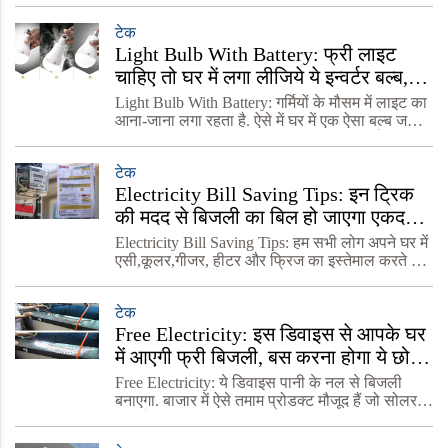
निभाता है. गर्मी के मौसम में घरों और ऑफिसों में हैवी
टेक
Light Bulb With Battery: फ्री लाइट
चाहिए तो घर में लगा लीजिये ये इन्वर्टर बल्ब,
जानिए खूबी
Light Bulb With Battery: गर्मियों के मौसम में लाइट का
आना-जाना लगा रहता है. ऐसे में घर में एक ऐसा बल्ब जरूर
होना चाहिए जो बिना लाइट के भी जलता रहे. मार्केट में ऐसे
बहुत बल्ब आ गए हैं जो बहुत कम पैसे
टेक
Electricity Bill Saving Tips: इन ट्रिक
की मदद से बिजली का बिल हो जाएगा एकदम
कम, जानें कैसे
Electricity Bill Saving Tips: हम सभी लोग अपने घर में
एसी,कूलर,गीजर, हीटर और फ्रिज का इस्तेमाल करते हैं.
इस कारण हर महीने घर का बिजली बिल काफी ज्यादा
आता है, जिसका सीधा असर हमारी जेब पर पड़ता है. इससे
टेक
Free Electricity: इस डिवाइस से आपके घर
में आएगी फ्री बिजली, बस करना होगा ये छोटा
सा काम, जानें डिटेल्स
Free Electricity: ये डिवाइस पानी के नल से बिजली
बनाएगा. बाजार में ऐसे तमाम प्रोडक्ट मौजूद हैं जो सोलर
एनर्जी से बिजली बनाती हैं. अगर आपके घर का बिजली
बिल बहुत ज्यादा आता है तो आप ये डिवाइस लगाकर फ्री