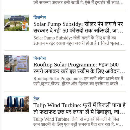
की समस्या अक्सर बनी रहती है. ऐसे में इन्वर्टर भी साथ
नहीं देता है. सिर्फ सोलर पावर जनरेटर है जो 24 घंटे फ्री
में बिजली दे सकता है. सूरज की रौशनी
बिजनेस
Solar Pump Subsidy: सोलर पंप लगाने पर
सरकार दे रही 60 फीसदी तक सब्सिडी, जानें
कैसे उठाएं फायदा?
Solar Pump Subsidy: खेती करने के लिए पानी का
इंतजाम भरपूर रखना बहुत जरूरी होता है। गिरते भूजल
स्तर और बिजली की परेशानी के कारण से किसानों के
सामने सिंचाई एक बहुत बड़ी समस्या है। किसान अलग-
बिजनेस
अलग विकल्पो
Rooftop Solar Programme: महज 500
रुपये लगाकर करें इस स्कीम के लिए आवेदन,
बिजली बिल से मिल जाएगा छुटकारा
Rooftop Solar Programme: हम सभी लोग अपने घर में
एसी,कूलर,गीजर, हीटर और फ्रिज का इस्तेमाल करते हैं।
इस कारण हर महीने घर का बिजली बिल काफी ज्यादा
आता है, जिसका सीधा असर हमारी जेब पर पड़ता है।
टेक
इससे राहत
Tulip Wind Turbine: फ्री में बिजली पाना है
तो फटाफट छत पर लगवा लें ये डिवाइस, जानें
खासियत
Tulip Wind Turbine: तेजी से बढ़ रहे बिजली के बिल
आम आदमी के लिए एक बड़ी समस्या पैदा कर रहा है. महीने
का बजट बिगाड़ने के पीछे बिजली बिल एक अहम भूमिका