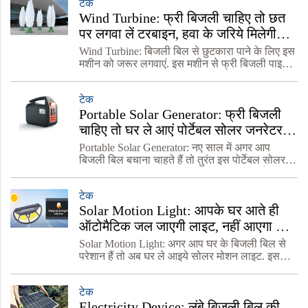
टेक
Wind Turbine: फ्री बिजली चाहिए तो छत
पर लगवा लें टरबाइन, हवा के जरिये मिलेगी
लाइट, जानें खूबी
Wind Turbine: बिजली बिल से छुटकारा पाने के लिए इस
मशीन को जरूर लगवाएं. इस मशीन से फ्री बिजली पाइये.
महिंद्रा ग्रुप के चेयरमैन इस मशीन को देखते ही बोले गजब
की मशीन है. तेजी से बढ़ रही महंगाई को देखते ह
टेक
Portable Solar Generator: फ्री बिजली
चाहिए तो घर ले आएं पोर्टेबल सोलर जनरेटर,
जानें कीमत और खासियत
Portable Solar Generator: नए साल में अगर आप
बिजली बिल बचाना चाहते हैं तो तुरंत इस पोर्टेबल सोलर
जनरेटर को घर ले आएं. यह जनरेटर एक साथ कई पंखे
चला सकता है. घर का टेलीविजन भी इसकी मदद से
टेक
चलाया जा सकता
Solar Motion Light: आपके घर आते ही
ऑटोमैटिक जल जाएगी लाइट, नहीं आएगा कोई
बिजली का बिल, जानें कीमत
Solar Motion Light: अगर आप घर के बिजली बिल से
परेशान हैं तो अब घर ले आइये सोलर मोशन लाइट. इसको
लगाने से बिजली बिल नहीं आएगा. छत पर जल रही लाइट
से बिजली बिल बहुत बढ़ जाता है. ऐसे में छत पर ऐसी लाइट
टेक
लगा
Electricity Device: लंबे बिजली बिल की