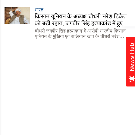
नगरी में जहां गंगा की धारा का शुभारंभ
भारत
किसान यूनियन के अध्यक्ष चौधरी नरेश टिकैत
iQOO Neo 10R Leak
Flagship Coming to I
को बड़ी रहात, जगबीर सिंह हत्याकांड में हुए
Here’s What We Kno
बरी
चौधरी जगबीर सिंह हत्याकांड में आरोपी भारतीय किसान
यूनियन के मुखिया एवं बालियान खाप के चौधरी नरेश
टिकैत को अदालत ने सबूत के अभाव में बरी कर दिया है।
सोमवार को जिला अदालत के एडीजे-पंचम अशोक कुमार
की अद