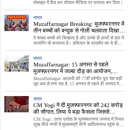
मोबाइल में कैद कर सोशल मीडिया पर वायरल कर दिया।
भारत
Muzaffarnagar Breaking: मुजफ्फरनगर में
तीन बच्चों को बन्दूक से गोली चलवाता दिखा
शख्स, वीडियो वायरल
ये शख्स बच्चों को सिखाता है और उनके ही हाथों से हवा में
फायरिंग भी करवाता है। हथियार के प्रदर्शन का ये वीडियो
सोशल मीडिया पर वायरल हो रहा है।
भारत
Muzaffarnagar: 15 अगस्त से पहले
मुजफ्फ़रनगर में जज़्बा दौड़ का आयोजन,
केंद्रीय मंत्री संजीव बालियान ने भी लगाई दौड़
Muzaffarnagar: आज़ादी की 77वीं वर्षगाँठ पूरा देश बड़ी
धूम धाम से मना रहा है. 15 अगस्त से पहले ही जनपद मे
जश्न के कार्यक्रम होने लगे हैं. सरकारी विभागों से लेकर
प्राइवेट सेक्टर के लोग भी इसमें बढ़चढ़
भारत
CM Yogi ने दी मुजफ्फरनगर को 242 करोड़
की सौगात, लिया ये बड़ा फैसला जिससे
किसानों की होगी बल्ले -बल्ले
CM Yogi : उत्तर प्रदेश के मुजफ्फरनगर जनपद में स्थित
सुख तीर्थ नगरी में मुख्यमंत्री योगी आदित्यनाथ पहुंचे थे।
यहां पहुंचकर मुख्यमंत्री योगी आदित्यनाथ ने सुख तीर्थ