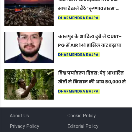
साथ देखने बैठे ‘कृष्णावतारम’…
नागपुर में दिखा ऐसा नज़ारा कि
DHARMENDRA BAJPAI
लोग बोले, “ऐसा तो सिर्फ़ कृष्ण ही
कर सकते हैं”
कानपुर के आदित्य दुबे ने CUET-
PG में AIR 141 हासिल कर बढ़ाया
शहर का मान
DHARMENDRA BAJPAI
विश्व पर्यावरण दिवस: पेड़ आधारित
खेती से किसान की आय ₹30,000 से
बढ़कर ₹3 लाख प्रति एकड़ हुई
DHARMENDRA BAJPAI
About Us
Cookie Policy
Privacy Policy
Editorial Policy