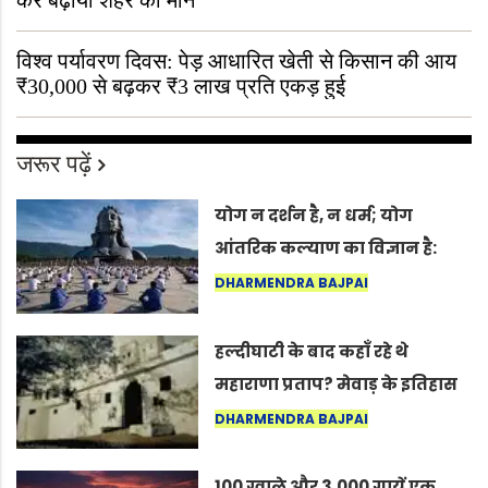
कर बढ़ाया शहर का मान
विश्व पर्यावरण दिवस: पेड़ आधारित खेती से किसान की आय
₹30,000 से बढ़कर ₹3 लाख प्रति एकड़ हुई
जरूर पढ़ें
योग न दर्शन है, न धर्म; योग
आंतरिक कल्याण का विज्ञान है:
अंतरराष्ट्रीय योग दिवस 2026 पर
DHARMENDRA BAJPAI
सद्गुर
हल्दीघाटी के बाद कहाँ रहे थे
महाराणा प्रताप? मेवाड़ के इतिहास
का वह अनकहा अध्याय जो आज भी
DHARMENDRA BAJPAI
कोल्यारी में जीवित है
100 ग्वाले और 3,000 गायें एक