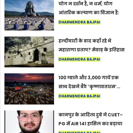
योग न दर्शन है, न धर्म; योग
आंतरिक कल्याण का विज्ञान है:
अंतरराष्ट्रीय योग दिवस 2026 पर
DHARMENDRA BAJPAI
सद्गुर
हल्दीघाटी के बाद कहाँ रहे थे
महाराणा प्रताप? मेवाड़ के इतिहास
का वह अनकहा अध्याय जो आज भी
DHARMENDRA BAJPAI
कोल्यारी में जीवित है
100 ग्वाले और 3,000 गायें एक
साथ देखने बैठे ‘कृष्णावतारम’…
नागपुर में दिखा ऐसा नज़ारा कि
DHARMENDRA BAJPAI
लोग बोले, “ऐसा तो सिर्फ़ कृष्ण ही
कर सकते हैं”
कानपुर के आदित्य दुबे ने CUET-
PG में AIR 141 हासिल कर बढ़ाया
शहर का मान