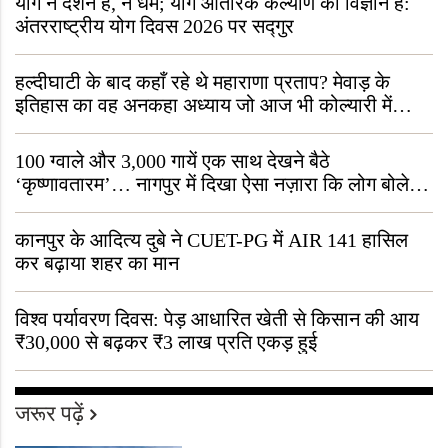
योग न दर्शन है, न धर्म; योग आंतरिक कल्याण का विज्ञान है:
अंतरराष्ट्रीय योग दिवस 2026 पर सद्गुर
हल्दीघाटी के बाद कहाँ रहे थे महाराणा प्रताप? मेवाड़ के
इतिहास का वह अनकहा अध्याय जो आज भी कोल्यारी में
जीवित है
100 ग्वाले और 3,000 गायें एक साथ देखने बैठे
‘कृष्णावतारम’… नागपुर में दिखा ऐसा नज़ारा कि लोग बोले,
“ऐसा तो सिर्फ़ कृष्ण ही कर सकते हैं”
कानपुर के आदित्य दुबे ने CUET-PG में AIR 141 हासिल
कर बढ़ाया शहर का मान
विश्व पर्यावरण दिवस: पेड़ आधारित खेती से किसान की आय
₹30,000 से बढ़कर ₹3 लाख प्रति एकड़ हुई
जरूर पढ़ें