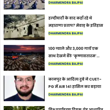
अंतरराष्ट्रीय योग दिवस 2026 पर
DHARMENDRA BAJPAI
सद्गुर
हल्दीघाटी के बाद कहाँ रहे थे
महाराणा प्रताप? मेवाड़ के इतिहास
का वह अनकहा अध्याय जो आज भी
DHARMENDRA BAJPAI
कोल्यारी में जीवित है
100 ग्वाले और 3,000 गायें एक
साथ देखने बैठे ‘कृष्णावतारम’…
नागपुर में दिखा ऐसा नज़ारा कि
DHARMENDRA BAJPAI
लोग बोले, “ऐसा तो सिर्फ़ कृष्ण ही
कर सकते हैं”
कानपुर के आदित्य दुबे ने CUET-
PG में AIR 141 हासिल कर बढ़ाया
शहर का मान
DHARMENDRA BAJPAI
विश्व पर्यावरण दिवस: पेड़ आधारित