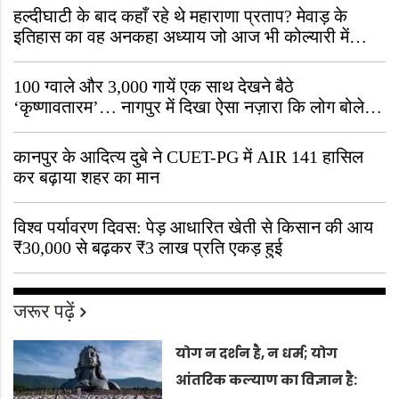
हल्दीघाटी के बाद कहाँ रहे थे महाराणा प्रताप? मेवाड़ के
इतिहास का वह अनकहा अध्याय जो आज भी कोल्यारी में
जीवित है
100 ग्वाले और 3,000 गायें एक साथ देखने बैठे
‘कृष्णावतारम’… नागपुर में दिखा ऐसा नज़ारा कि लोग बोले,
“ऐसा तो सिर्फ़ कृष्ण ही कर सकते हैं”
कानपुर के आदित्य दुबे ने CUET-PG में AIR 141 हासिल
कर बढ़ाया शहर का मान
विश्व पर्यावरण दिवस: पेड़ आधारित खेती से किसान की आय
₹30,000 से बढ़कर ₹3 लाख प्रति एकड़ हुई
जरूर पढ़ें
योग न दर्शन है, न धर्म; योग
आंतरिक कल्याण का विज्ञान है: