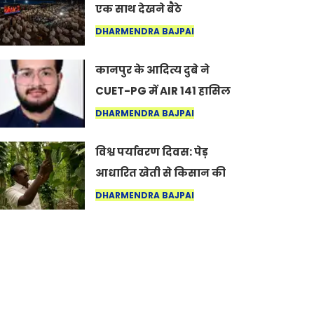
एक साथ देखने बैठे
‘कृष्णावतारम’… नागपुर में
DHARMENDRA BAJPAI
दिखा ऐसा नज़ारा कि लोग
कानपुर के आदित्य दुबे ने
बोले, “ऐसा तो सिर्फ़ कृष्ण ही
CUET-PG में AIR 141 हासिल
कर सकते हैं”
कर बढ़ाया शहर का मान
DHARMENDRA BAJPAI
विश्व पर्यावरण दिवस: पेड़
आधारित खेती से किसान की
आय ₹30,000 से बढ़कर ₹3
DHARMENDRA BAJPAI
लाख प्रति एकड़ हुई