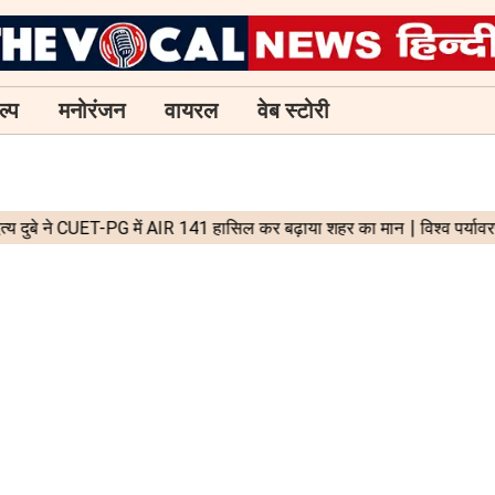
ल्प
मनोरंजन
वायरल
वेब स्टोरी