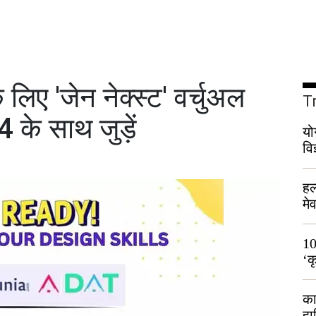
िए 'जेन नेक्स्ट' वर्चुअल
T
 के साथ जुड़ें
यो
वि
हल
मे
भी
10
‘क
लो
का
हा