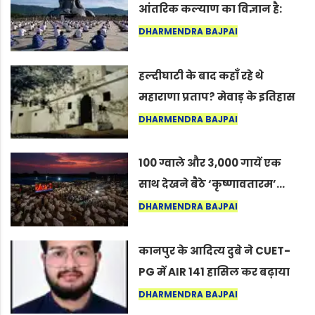
आंतरिक कल्याण का विज्ञान है:
अंतरराष्ट्रीय योग दिवस 2026 पर
DHARMENDRA BAJPAI
सद्गुर
हल्दीघाटी के बाद कहाँ रहे थे
महाराणा प्रताप? मेवाड़ के इतिहास
का वह अनकहा अध्याय जो आज भी
DHARMENDRA BAJPAI
कोल्यारी में जीवित है
100 ग्वाले और 3,000 गायें एक
साथ देखने बैठे ‘कृष्णावतारम’…
नागपुर में दिखा ऐसा नज़ारा कि
DHARMENDRA BAJPAI
लोग बोले, “ऐसा तो सिर्फ़ कृष्ण ही
कर सकते हैं”
कानपुर के आदित्य दुबे ने CUET-
PG में AIR 141 हासिल कर बढ़ाया
शहर का मान
DHARMENDRA BAJPAI