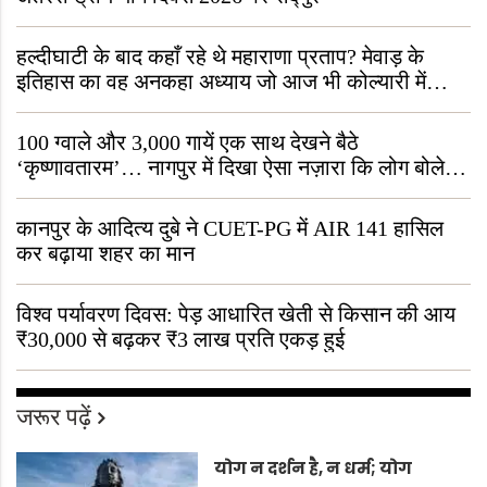
हल्दीघाटी के बाद कहाँ रहे थे महाराणा प्रताप? मेवाड़ के
इतिहास का वह अनकहा अध्याय जो आज भी कोल्यारी में
जीवित है
100 ग्वाले और 3,000 गायें एक साथ देखने बैठे
‘कृष्णावतारम’… नागपुर में दिखा ऐसा नज़ारा कि लोग बोले,
“ऐसा तो सिर्फ़ कृष्ण ही कर सकते हैं”
कानपुर के आदित्य दुबे ने CUET-PG में AIR 141 हासिल
कर बढ़ाया शहर का मान
विश्व पर्यावरण दिवस: पेड़ आधारित खेती से किसान की आय
₹30,000 से बढ़कर ₹3 लाख प्रति एकड़ हुई
जरूर पढ़ें
योग न दर्शन है, न धर्म; योग