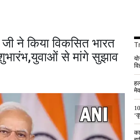
ोदी जी ने किया विकसित भारत
T
रंभ,युवाओं से मांगे सुझाव
यो
वि
हल
मे
भी
10
‘क
लो
का
हा