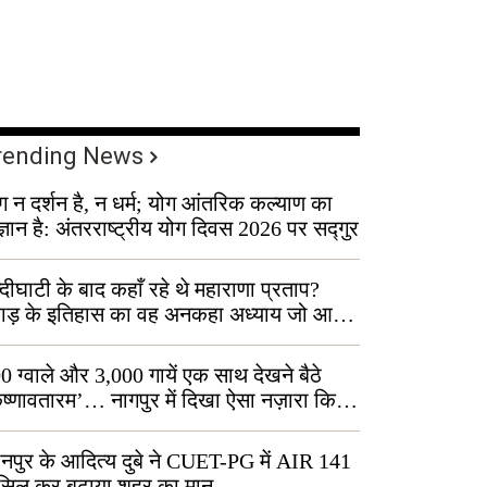
rending News
ग न दर्शन है, न धर्म; योग आंतरिक कल्याण का
ज्ञान है: अंतरराष्ट्रीय योग दिवस 2026 पर सद्गुर
्दीघाटी के बाद कहाँ रहे थे महाराणा प्रताप?
वाड़ के इतिहास का वह अनकहा अध्याय जो आज
 कोल्यारी में जीवित है
0 ग्वाले और 3,000 गायें एक साथ देखने बैठे
ृष्णावतारम’… नागपुर में दिखा ऐसा नज़ारा कि
ग बोले, “ऐसा तो सिर्फ़ कृष्ण ही कर सकते हैं”
नपुर के आदित्य दुबे ने CUET-PG में AIR 141
सिल कर बढ़ाया शहर का मान