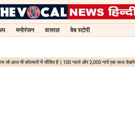
ल्प
मनोरंजन
वायरल
वेब स्टोरी