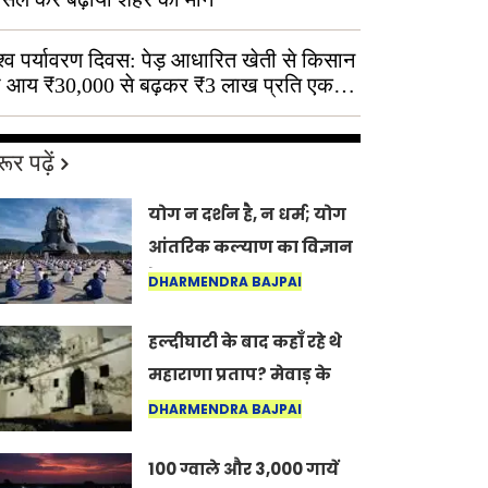
श्व पर्यावरण दिवस: पेड़ आधारित खेती से किसान
 आय ₹30,000 से बढ़कर ₹3 लाख प्रति एकड़
ूर पढ़ें
योग न दर्शन है, न धर्म; योग
आंतरिक कल्याण का विज्ञान
है: अंतरराष्ट्रीय योग दिवस
DHARMENDRA BAJPAI
2026 पर सद्गुर
हल्दीघाटी के बाद कहाँ रहे थे
महाराणा प्रताप? मेवाड़ के
इतिहास का वह अनकहा
DHARMENDRA BAJPAI
अध्याय जो आज भी कोल्यारी
100 ग्वाले और 3,000 गायें
में जीवित है