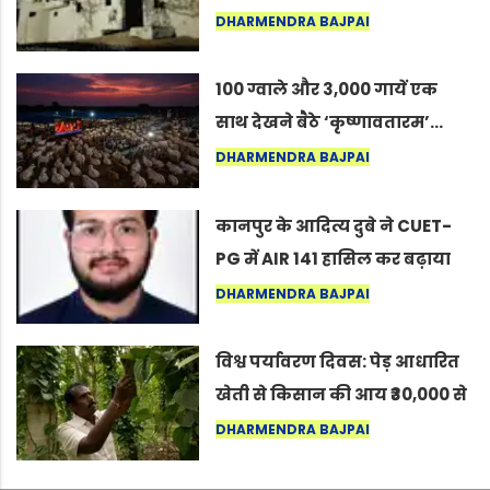
का वह अनकहा अध्याय जो आज भी
DHARMENDRA BAJPAI
कोल्यारी में जीवित है
100 ग्वाले और 3,000 गायें एक
साथ देखने बैठे ‘कृष्णावतारम’…
नागपुर में दिखा ऐसा नज़ारा कि
DHARMENDRA BAJPAI
लोग बोले, “ऐसा तो सिर्फ़ कृष्ण ही
कर सकते हैं”
कानपुर के आदित्य दुबे ने CUET-
PG में AIR 141 हासिल कर बढ़ाया
शहर का मान
DHARMENDRA BAJPAI
विश्व पर्यावरण दिवस: पेड़ आधारित
खेती से किसान की आय ₹30,000 से
बढ़कर ₹3 लाख प्रति एकड़ हुई
DHARMENDRA BAJPAI