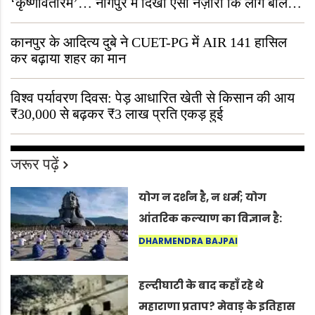
‘कृष्णावतारम’… नागपुर में दिखा ऐसा नज़ारा कि लोग बोले,
“ऐसा तो सिर्फ़ कृष्ण ही कर सकते हैं”
कानपुर के आदित्य दुबे ने CUET-PG में AIR 141 हासिल
कर बढ़ाया शहर का मान
विश्व पर्यावरण दिवस: पेड़ आधारित खेती से किसान की आय
₹30,000 से बढ़कर ₹3 लाख प्रति एकड़ हुई
जरूर पढ़ें
योग न दर्शन है, न धर्म; योग
आंतरिक कल्याण का विज्ञान है:
अंतरराष्ट्रीय योग दिवस 2026 पर
DHARMENDRA BAJPAI
सद्गुर
हल्दीघाटी के बाद कहाँ रहे थे
महाराणा प्रताप? मेवाड़ के इतिहास