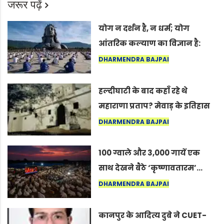
जरूर पढ़ें
योग न दर्शन है, न धर्म; योग
आंतरिक कल्याण का विज्ञान है:
अंतरराष्ट्रीय योग दिवस 2026 पर
DHARMENDRA BAJPAI
सद्गुर
हल्दीघाटी के बाद कहाँ रहे थे
महाराणा प्रताप? मेवाड़ के इतिहास
का वह अनकहा अध्याय जो आज भी
DHARMENDRA BAJPAI
कोल्यारी में जीवित है
100 ग्वाले और 3,000 गायें एक
साथ देखने बैठे ‘कृष्णावतारम’…
नागपुर में दिखा ऐसा नज़ारा कि
DHARMENDRA BAJPAI
लोग बोले, “ऐसा तो सिर्फ़ कृष्ण ही
कर सकते हैं”
कानपुर के आदित्य दुबे ने CUET-