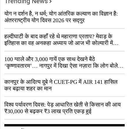
Trending News
योग न दर्शन है, न धर्म; योग आंतरिक कल्याण का विज्ञान है:
अंतरराष्ट्रीय योग दिवस 2026 पर सद्गुर
हल्दीघाटी के बाद कहाँ रहे थे महाराणा प्रताप? मेवाड़ के
इतिहास का वह अनकहा अध्याय जो आज भी कोल्यारी में
जीवित है
100 ग्वाले और 3,000 गायें एक साथ देखने बैठे
‘कृष्णावतारम’… नागपुर में दिखा ऐसा नज़ारा कि लोग बोले,
“ऐसा तो सिर्फ़ कृष्ण ही कर सकते हैं”
कानपुर के आदित्य दुबे ने CUET-PG में AIR 141 हासिल
कर बढ़ाया शहर का मान
विश्व पर्यावरण दिवस: पेड़ आधारित खेती से किसान की आय
₹30,000 से बढ़कर ₹3 लाख प्रति एकड़ हुई