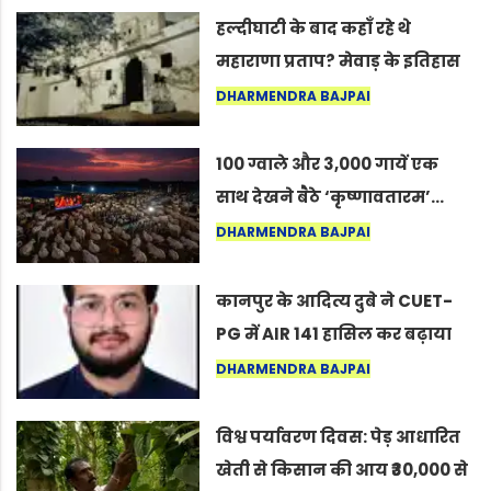
हल्दीघाटी के बाद कहाँ रहे थे
महाराणा प्रताप? मेवाड़ के इतिहास
का वह अनकहा अध्याय जो आज भी
DHARMENDRA BAJPAI
कोल्यारी में जीवित है
100 ग्वाले और 3,000 गायें एक
साथ देखने बैठे ‘कृष्णावतारम’…
नागपुर में दिखा ऐसा नज़ारा कि
DHARMENDRA BAJPAI
लोग बोले, “ऐसा तो सिर्फ़ कृष्ण ही
कर सकते हैं”
कानपुर के आदित्य दुबे ने CUET-
PG में AIR 141 हासिल कर बढ़ाया
शहर का मान
DHARMENDRA BAJPAI
विश्व पर्यावरण दिवस: पेड़ आधारित
खेती से किसान की आय ₹30,000 से