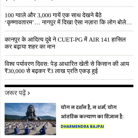
जीवित है
100 ग्वाले और 3,000 गायें एक साथ देखने बैठे
‘कृष्णावतारम’… नागपुर में दिखा ऐसा नज़ारा कि लोग बोले,
“ऐसा तो सिर्फ़ कृष्ण ही कर सकते हैं”
कानपुर के आदित्य दुबे ने CUET-PG में AIR 141 हासिल
कर बढ़ाया शहर का मान
विश्व पर्यावरण दिवस: पेड़ आधारित खेती से किसान की आय
₹30,000 से बढ़कर ₹3 लाख प्रति एकड़ हुई
जरूर पढ़ें
योग न दर्शन है, न धर्म; योग
आंतरिक कल्याण का विज्ञान है:
अंतरराष्ट्रीय योग दिवस 2026 पर
DHARMENDRA BAJPAI
सद्गुर