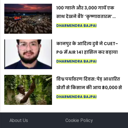
100 ग्वाले और 3,000 गायें एक
साथ देखने बैठे ‘कृष्णावतारम’…
नागपुर में दिखा ऐसा नज़ारा कि
DHARMENDRA BAJPAI
लोग बोले, “ऐसा तो सिर्फ़ कृष्ण ही
कर सकते हैं”
कानपुर के आदित्य दुबे ने CUET-
PG में AIR 141 हासिल कर बढ़ाया
शहर का मान
DHARMENDRA BAJPAI
विश्व पर्यावरण दिवस: पेड़ आधारित
खेती से किसान की आय ₹30,000 से
बढ़कर ₹3 लाख प्रति एकड़ हुई
DHARMENDRA BAJPAI
About Us
Cookie Policy