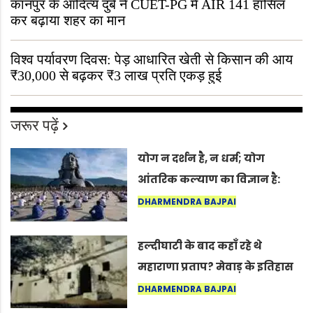
कानपुर के आदित्य दुबे ने CUET-PG में AIR 141 हासिल
कर बढ़ाया शहर का मान
विश्व पर्यावरण दिवस: पेड़ आधारित खेती से किसान की आय
₹30,000 से बढ़कर ₹3 लाख प्रति एकड़ हुई
जरूर पढ़ें
योग न दर्शन है, न धर्म; योग
आंतरिक कल्याण का विज्ञान है:
अंतरराष्ट्रीय योग दिवस 2026 पर
DHARMENDRA BAJPAI
सद्गुर
हल्दीघाटी के बाद कहाँ रहे थे
महाराणा प्रताप? मेवाड़ के इतिहास
का वह अनकहा अध्याय जो आज भी
DHARMENDRA BAJPAI
कोल्यारी में जीवित है