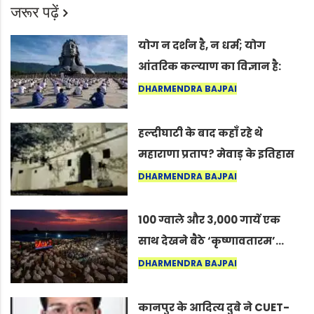
जरूर पढ़ें
योग न दर्शन है, न धर्म; योग
आंतरिक कल्याण का विज्ञान है:
अंतरराष्ट्रीय योग दिवस 2026 पर
DHARMENDRA BAJPAI
सद्गुर
हल्दीघाटी के बाद कहाँ रहे थे
महाराणा प्रताप? मेवाड़ के इतिहास
का वह अनकहा अध्याय जो आज भी
DHARMENDRA BAJPAI
कोल्यारी में जीवित है
100 ग्वाले और 3,000 गायें एक
साथ देखने बैठे ‘कृष्णावतारम’…
नागपुर में दिखा ऐसा नज़ारा कि
DHARMENDRA BAJPAI
लोग बोले, “ऐसा तो सिर्फ़ कृष्ण ही
कर सकते हैं”
कानपुर के आदित्य दुबे ने CUET-