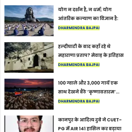
योग न दर्शन है, न धर्म; योग
आंतरिक कल्याण का विज्ञान है:
अंतरराष्ट्रीय योग दिवस 2026 पर
DHARMENDRA BAJPAI
सद्गुर
हल्दीघाटी के बाद कहाँ रहे थे
महाराणा प्रताप? मेवाड़ के इतिहास
का वह अनकहा अध्याय जो आज भी
DHARMENDRA BAJPAI
कोल्यारी में जीवित है
100 ग्वाले और 3,000 गायें एक
साथ देखने बैठे ‘कृष्णावतारम’…
नागपुर में दिखा ऐसा नज़ारा कि
DHARMENDRA BAJPAI
लोग बोले, “ऐसा तो सिर्फ़ कृष्ण ही
कर सकते हैं”
कानपुर के आदित्य दुबे ने CUET-
PG में AIR 141 हासिल कर बढ़ाया