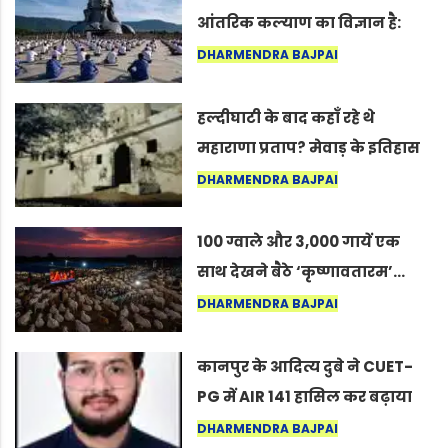
आंतरिक कल्याण का विज्ञान है:
अंतरराष्ट्रीय योग दिवस 2026 पर
DHARMENDRA BAJPAI
सद्गुर
हल्दीघाटी के बाद कहाँ रहे थे
महाराणा प्रताप? मेवाड़ के इतिहास
का वह अनकहा अध्याय जो आज भी
DHARMENDRA BAJPAI
कोल्यारी में जीवित है
100 ग्वाले और 3,000 गायें एक
साथ देखने बैठे ‘कृष्णावतारम’…
नागपुर में दिखा ऐसा नज़ारा कि
DHARMENDRA BAJPAI
लोग बोले, “ऐसा तो सिर्फ़ कृष्ण ही
कर सकते हैं”
कानपुर के आदित्य दुबे ने CUET-
PG में AIR 141 हासिल कर बढ़ाया
शहर का मान
DHARMENDRA BAJPAI