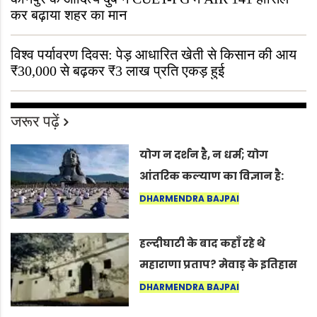
कर बढ़ाया शहर का मान
विश्व पर्यावरण दिवस: पेड़ आधारित खेती से किसान की आय
₹30,000 से बढ़कर ₹3 लाख प्रति एकड़ हुई
जरूर पढ़ें
योग न दर्शन है, न धर्म; योग
आंतरिक कल्याण का विज्ञान है:
अंतरराष्ट्रीय योग दिवस 2026 पर
DHARMENDRA BAJPAI
सद्गुर
हल्दीघाटी के बाद कहाँ रहे थे
महाराणा प्रताप? मेवाड़ के इतिहास
का वह अनकहा अध्याय जो आज भी
DHARMENDRA BAJPAI
कोल्यारी में जीवित है