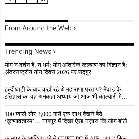
From Around the Web
Trending News
योग न दर्शन है, न धर्म; योग आंतरिक कल्याण का विज्ञान है:
अंतरराष्ट्रीय योग दिवस 2026 पर सद्गुर
हल्दीघाटी के बाद कहाँ रहे थे महाराणा प्रताप? मेवाड़ के
इतिहास का वह अनकहा अध्याय जो आज भी कोल्यारी में
जीवित है
100 ग्वाले और 3,000 गायें एक साथ देखने बैठे
‘कृष्णावतारम’… नागपुर में दिखा ऐसा नज़ारा कि लोग बोले,
“ऐसा तो सिर्फ़ कृष्ण ही कर सकते हैं”
कानपुर के आदित्य दुबे ने CUET-PG में AIR 141 हासिल