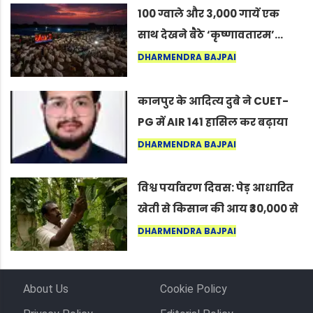
100 ग्वाले और 3,000 गायें एक
साथ देखने बैठे ‘कृष्णावतारम’…
नागपुर में दिखा ऐसा नज़ारा कि
DHARMENDRA BAJPAI
लोग बोले, “ऐसा तो सिर्फ़ कृष्ण ही
कर सकते हैं”
कानपुर के आदित्य दुबे ने CUET-
PG में AIR 141 हासिल कर बढ़ाया
शहर का मान
DHARMENDRA BAJPAI
विश्व पर्यावरण दिवस: पेड़ आधारित
खेती से किसान की आय ₹30,000 से
बढ़कर ₹3 लाख प्रति एकड़ हुई
DHARMENDRA BAJPAI
About Us
Cookie Policy