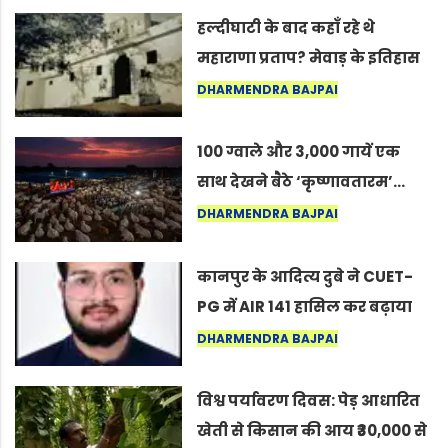
हल्दीघाटी के बाद कहाँ रहे थे
महाराणा प्रताप? मेवाड़ के इतिहास
का वह अनकहा अध्याय जो आज भी
DHARMENDRA BAJPAI
कोल्यारी में जीवित है
100 ग्वाले और 3,000 गायें एक
साथ देखने बैठे ‘कृष्णावतारम’…
नागपुर में दिखा ऐसा नज़ारा कि
DHARMENDRA BAJPAI
लोग बोले, “ऐसा तो सिर्फ़ कृष्ण ही
कर सकते हैं”
कानपुर के आदित्य दुबे ने CUET-
PG में AIR 141 हासिल कर बढ़ाया
शहर का मान
DHARMENDRA BAJPAI
विश्व पर्यावरण दिवस: पेड़ आधारित
खेती से किसान की आय ₹30,000 से