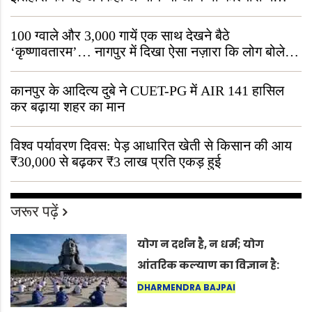
जीवित है
100 ग्वाले और 3,000 गायें एक साथ देखने बैठे
‘कृष्णावतारम’… नागपुर में दिखा ऐसा नज़ारा कि लोग बोले,
“ऐसा तो सिर्फ़ कृष्ण ही कर सकते हैं”
कानपुर के आदित्य दुबे ने CUET-PG में AIR 141 हासिल
कर बढ़ाया शहर का मान
विश्व पर्यावरण दिवस: पेड़ आधारित खेती से किसान की आय
₹30,000 से बढ़कर ₹3 लाख प्रति एकड़ हुई
जरूर पढ़ें
योग न दर्शन है, न धर्म; योग
आंतरिक कल्याण का विज्ञान है:
अंतरराष्ट्रीय योग दिवस 2026 पर
DHARMENDRA BAJPAI
सद्गुर