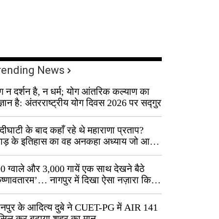
rending News
ग न दर्शन है, न धर्म; योग आंतरिक कल्याण का
ज्ञान है: अंतरराष्ट्रीय योग दिवस 2026 पर सद्गुर
्दीघाटी के बाद कहाँ रहे थे महाराणा प्रताप?
वाड़ के इतिहास का वह अनकहा अध्याय जो आज
 कोल्यारी में जीवित है
0 ग्वाले और 3,000 गायें एक साथ देखने बैठे
ृष्णावतारम’… नागपुर में दिखा ऐसा नज़ारा कि
ग बोले, “ऐसा तो सिर्फ़ कृष्ण ही कर सकते हैं”
नपुर के आदित्य दुबे ने CUET-PG में AIR 141
सिल कर बढ़ाया शहर का मान