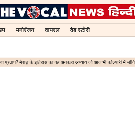
ल्प
मनोरंजन
वायरल
वेब स्टोरी