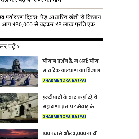
श्व पर्यावरण दिवस: पेड़ आधारित खेती से किसान
 आय ₹30,000 से बढ़कर ₹3 लाख प्रति एकड़
ूर पढ़ें
योग न दर्शन है, न धर्म; योग
आंतरिक कल्याण का विज्ञान
है: अंतरराष्ट्रीय योग दिवस
DHARMENDRA BAJPAI
2026 पर सद्गुर
हल्दीघाटी के बाद कहाँ रहे थे
महाराणा प्रताप? मेवाड़ के
इतिहास का वह अनकहा
DHARMENDRA BAJPAI
अध्याय जो आज भी कोल्यारी
100 ग्वाले और 3,000 गायें
में जीवित है