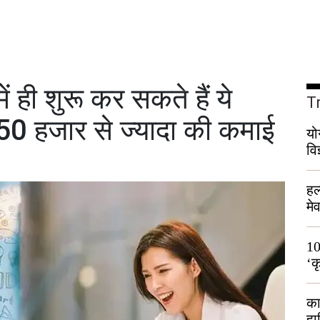
ही शुरू कर सकते हैं ये
T
 50 हजार से ज्यादा की कमाई
यो
वि
हल
मे
भी
10
‘क
लो
का
हा