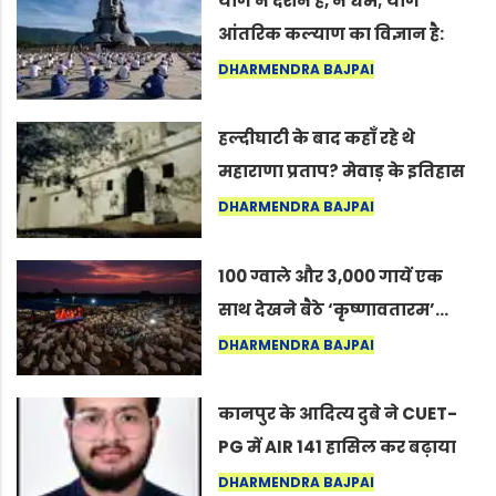
योग न दर्शन है, न धर्म; योग
आंतरिक कल्याण का विज्ञान है:
अंतरराष्ट्रीय योग दिवस 2026 पर
DHARMENDRA BAJPAI
सद्गुर
हल्दीघाटी के बाद कहाँ रहे थे
महाराणा प्रताप? मेवाड़ के इतिहास
का वह अनकहा अध्याय जो आज भी
DHARMENDRA BAJPAI
कोल्यारी में जीवित है
100 ग्वाले और 3,000 गायें एक
साथ देखने बैठे ‘कृष्णावतारम’…
नागपुर में दिखा ऐसा नज़ारा कि
DHARMENDRA BAJPAI
लोग बोले, “ऐसा तो सिर्फ़ कृष्ण ही
कर सकते हैं”
कानपुर के आदित्य दुबे ने CUET-
PG में AIR 141 हासिल कर बढ़ाया
शहर का मान
DHARMENDRA BAJPAI