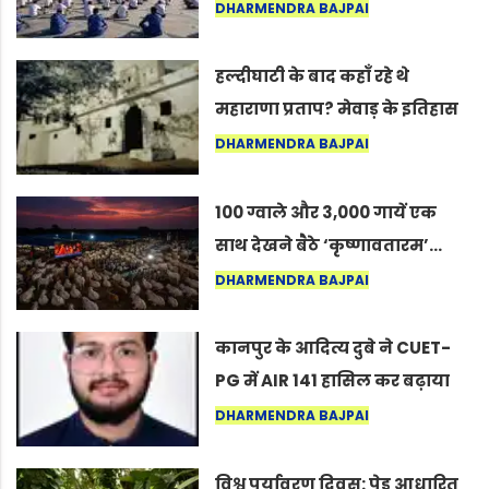
अंतरराष्ट्रीय योग दिवस 2026 पर
DHARMENDRA BAJPAI
सद्गुर
हल्दीघाटी के बाद कहाँ रहे थे
महाराणा प्रताप? मेवाड़ के इतिहास
का वह अनकहा अध्याय जो आज भी
DHARMENDRA BAJPAI
कोल्यारी में जीवित है
100 ग्वाले और 3,000 गायें एक
साथ देखने बैठे ‘कृष्णावतारम’…
नागपुर में दिखा ऐसा नज़ारा कि
DHARMENDRA BAJPAI
लोग बोले, “ऐसा तो सिर्फ़ कृष्ण ही
कर सकते हैं”
कानपुर के आदित्य दुबे ने CUET-
PG में AIR 141 हासिल कर बढ़ाया
शहर का मान
DHARMENDRA BAJPAI
विश्व पर्यावरण दिवस: पेड़ आधारित