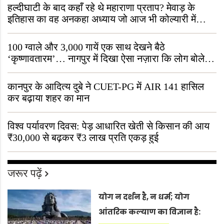
हल्दीघाटी के बाद कहाँ रहे थे महाराणा प्रताप? मेवाड़ के
इतिहास का वह अनकहा अध्याय जो आज भी कोल्यारी में
जीवित है
100 ग्वाले और 3,000 गायें एक साथ देखने बैठे
‘कृष्णावतारम’… नागपुर में दिखा ऐसा नज़ारा कि लोग बोले,
“ऐसा तो सिर्फ़ कृष्ण ही कर सकते हैं”
कानपुर के आदित्य दुबे ने CUET-PG में AIR 141 हासिल
कर बढ़ाया शहर का मान
विश्व पर्यावरण दिवस: पेड़ आधारित खेती से किसान की आय
₹30,000 से बढ़कर ₹3 लाख प्रति एकड़ हुई
जरूर पढ़ें
योग न दर्शन है, न धर्म; योग
आंतरिक कल्याण का विज्ञान है: