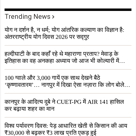
Trending News
योग न दर्शन है, न धर्म; योग आंतरिक कल्याण का विज्ञान है:
अंतरराष्ट्रीय योग दिवस 2026 पर सद्गुर
हल्दीघाटी के बाद कहाँ रहे थे महाराणा प्रताप? मेवाड़ के
इतिहास का वह अनकहा अध्याय जो आज भी कोल्यारी में
जीवित है
100 ग्वाले और 3,000 गायें एक साथ देखने बैठे
‘कृष्णावतारम’… नागपुर में दिखा ऐसा नज़ारा कि लोग बोले,
“ऐसा तो सिर्फ़ कृष्ण ही कर सकते हैं”
कानपुर के आदित्य दुबे ने CUET-PG में AIR 141 हासिल
कर बढ़ाया शहर का मान
विश्व पर्यावरण दिवस: पेड़ आधारित खेती से किसान की आय
₹30,000 से बढ़कर ₹3 लाख प्रति एकड़ हुई