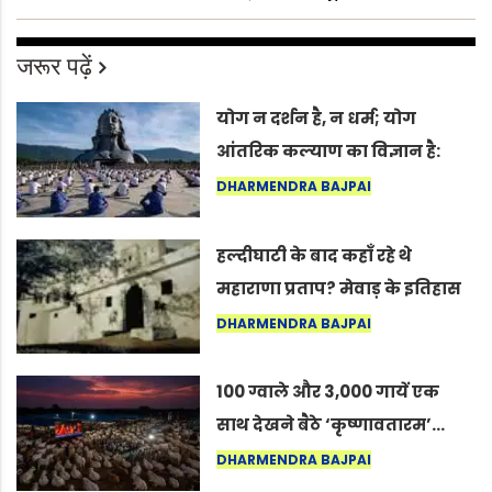
जरूर पढ़ें
योग न दर्शन है, न धर्म; योग
आंतरिक कल्याण का विज्ञान है:
अंतरराष्ट्रीय योग दिवस 2026 पर
DHARMENDRA BAJPAI
सद्गुर
हल्दीघाटी के बाद कहाँ रहे थे
महाराणा प्रताप? मेवाड़ के इतिहास
का वह अनकहा अध्याय जो आज भी
DHARMENDRA BAJPAI
कोल्यारी में जीवित है
100 ग्वाले और 3,000 गायें एक
साथ देखने बैठे ‘कृष्णावतारम’…
नागपुर में दिखा ऐसा नज़ारा कि
DHARMENDRA BAJPAI
लोग बोले, “ऐसा तो सिर्फ़ कृष्ण ही